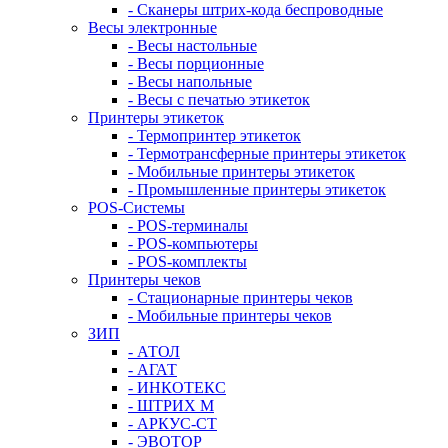
- Сканеры штрих-кода беспроводные
Весы электронные
- Весы настольные
- Весы порционные
- Весы напольные
- Весы с печатью этикеток
Принтеры этикеток
- Термопринтер этикеток
- Термотрансферные принтеры этикеток
- Мобильные принтеры этикеток
- Промышленные принтеры этикеток
POS-Системы
- POS-терминалы
- POS-компьютеры
- POS-комплекты
Принтеры чеков
- Стационарные принтеры чеков
- Мобильные принтеры чеков
ЗИП
- АТОЛ
- АГАТ
- ИНКОТЕКС
- ШТРИХ М
- АРКУС-СТ
- ЭВОТОР