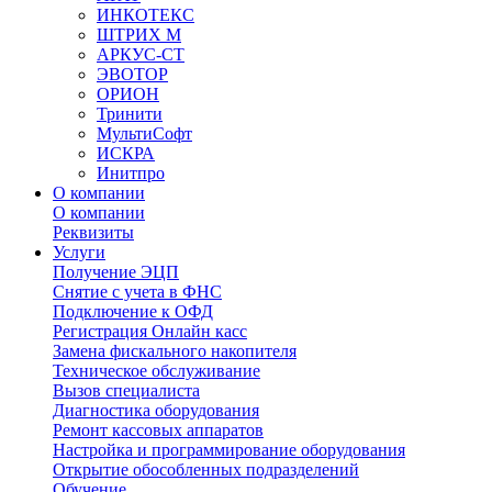
ИНКОТЕКС
ШТРИХ М
АРКУС-СТ
ЭВОТОР
ОРИОН
Тринити
МультиСофт
ИСКРА
Инитпро
О компании
О компании
Реквизиты
Услуги
Получение ЭЦП
Снятие с учета в ФНС
Подключение к ОФД
Регистрация Онлайн касс
Замена фискального накопителя
Техническое обслуживание
Вызов специалиста
Диагностика оборудования
Ремонт кассовых аппаратов
Настройка и программирование оборудования
Открытие обособленных подразделений
Обучение