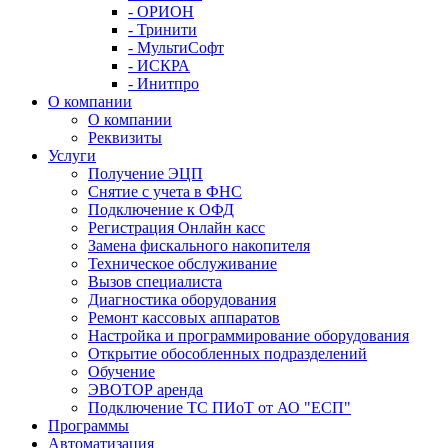
- ОРИОН
- Тринити
- МультиСофт
- ИСКРА
- Инитпро
О компании
О компании
Реквизиты
Услуги
Получение ЭЦП
Снятие с учета в ФНС
Подключение к ОФД
Регистрация Онлайн касс
Замена фискального накопителя
Техническое обслуживание
Вызов специалиста
Диагностика оборудования
Ремонт кассовых аппаратов
Настройка и программирование оборудования
Открытие обособленных подразделений
Обучение
ЭВОТОР аренда
Подключение ТС ПИоТ от АО "ЕСП"
Программы
Автоматизация