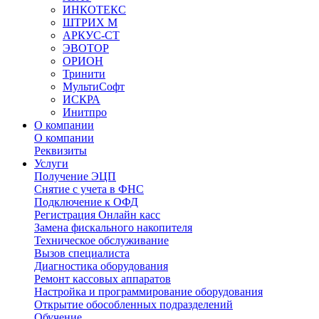
ИНКОТЕКС
ШТРИХ М
АРКУС-СТ
ЭВОТОР
ОРИОН
Тринити
МультиСофт
ИСКРА
Инитпро
О компании
О компании
Реквизиты
Услуги
Получение ЭЦП
Снятие с учета в ФНС
Подключение к ОФД
Регистрация Онлайн касс
Замена фискального накопителя
Техническое обслуживание
Вызов специалиста
Диагностика оборудования
Ремонт кассовых аппаратов
Настройка и программирование оборудования
Открытие обособленных подразделений
Обучение