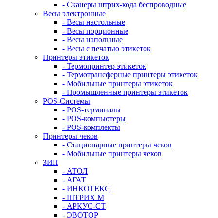
- Сканеры штрих-кода беспроводные
Весы электронные
- Весы настольные
- Весы порционные
- Весы напольные
- Весы с печатью этикеток
Принтеры этикеток
- Термопринтер этикеток
- Термотрансферные принтеры этикеток
- Мобильные принтеры этикеток
- Промышленные принтеры этикеток
POS-Системы
- POS-терминалы
- POS-компьютеры
- POS-комплекты
Принтеры чеков
- Стационарные принтеры чеков
- Мобильные принтеры чеков
ЗИП
- АТОЛ
- АГАТ
- ИНКОТЕКС
- ШТРИХ М
- АРКУС-СТ
- ЭВОТОР