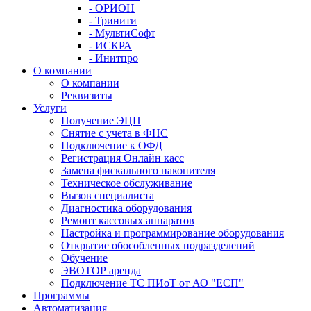
- ОРИОН
- Тринити
- МультиСофт
- ИСКРА
- Инитпро
О компании
О компании
Реквизиты
Услуги
Получение ЭЦП
Снятие с учета в ФНС
Подключение к ОФД
Регистрация Онлайн касс
Замена фискального накопителя
Техническое обслуживание
Вызов специалиста
Диагностика оборудования
Ремонт кассовых аппаратов
Настройка и программирование оборудования
Открытие обособленных подразделений
Обучение
ЭВОТОР аренда
Подключение ТС ПИоТ от АО "ЕСП"
Программы
Автоматизация