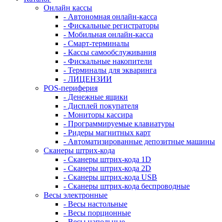
Онлайн кассы
- Автономная онлайн-касса
- Фискальные регистраторы
- Мобильная онлайн-касса
- Смарт-терминалы
- Кассы самообслуживания
- Фискальные накопители
- Терминалы для экваринга
- ЛИЦЕНЗИИ
POS-периферия
- Денежные ящики
- Дисплей покупателя
- Мониторы кассира
- Программируемые клавиатуры
- Ридеры магнитных карт
- Автоматизированные депозитные машины
Сканеры штрих-кода
- Сканеры штрих-кода 1D
- Сканеры штрих-кода 2D
- Сканеры штрих-кода USB
- Сканеры штрих-кода беспроводные
Весы электронные
- Весы настольные
- Весы порционные
- Весы напольные