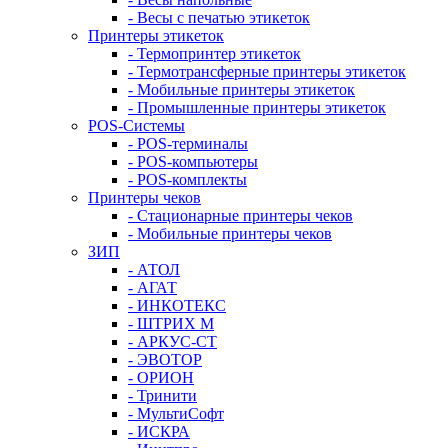
- Весы с печатью этикеток
Принтеры этикеток
- Термопринтер этикеток
- Термотрансферные принтеры этикеток
- Мобильные принтеры этикеток
- Промышленные принтеры этикеток
POS-Системы
- POS-терминалы
- POS-компьютеры
- POS-комплекты
Принтеры чеков
- Стационарные принтеры чеков
- Мобильные принтеры чеков
ЗИП
- АТОЛ
- АГАТ
- ИНКОТЕКС
- ШТРИХ М
- АРКУС-СТ
- ЭВОТОР
- ОРИОН
- Тринити
- МультиСофт
- ИСКРА