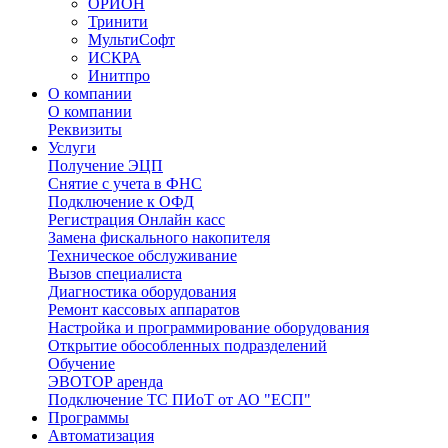
ОРИОН
Тринити
МультиСофт
ИСКРА
Инитпро
О компании
О компании
Реквизиты
Услуги
Получение ЭЦП
Снятие с учета в ФНС
Подключение к ОФД
Регистрация Онлайн касс
Замена фискального накопителя
Техническое обслуживание
Вызов специалиста
Диагностика оборудования
Ремонт кассовых аппаратов
Настройка и программирование оборудования
Открытие обособленных подразделений
Обучение
ЭВОТОР аренда
Подключение ТС ПИоТ от АО "ЕСП"
Программы
Автоматизация