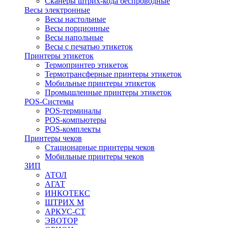
Сканеры штрих-кода беспроводные
Весы электронные
Весы настольные
Весы порционные
Весы напольные
Весы с печатью этикеток
Принтеры этикеток
Термопринтер этикеток
Термотрансферные принтеры этикеток
Мобильные принтеры этикеток
Промышленные принтеры этикеток
POS-Системы
POS-терминалы
POS-компьютеры
POS-комплекты
Принтеры чеков
Стационарные принтеры чеков
Мобильные принтеры чеков
ЗИП
АТОЛ
АГАТ
ИНКОТЕКС
ШТРИХ М
АРКУС-СТ
ЭВОТОР