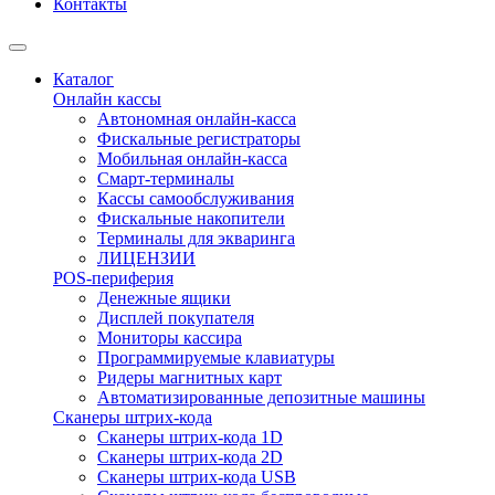
Контакты
Каталог
Онлайн кассы
Автономная онлайн-касса
Фискальные регистраторы
Мобильная онлайн-касса
Смарт-терминалы
Кассы самообслуживания
Фискальные накопители
Терминалы для экваринга
ЛИЦЕНЗИИ
POS-периферия
Денежные ящики
Дисплей покупателя
Мониторы кассира
Программируемые клавиатуры
Ридеры магнитных карт
Автоматизированные депозитные машины
Сканеры штрих-кода
Сканеры штрих-кода 1D
Сканеры штрих-кода 2D
Сканеры штрих-кода USB