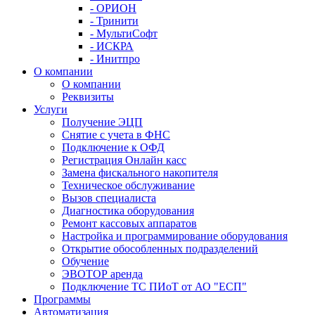
- ОРИОН
- Тринити
- МультиСофт
- ИСКРА
- Инитпро
О компании
О компании
Реквизиты
Услуги
Получение ЭЦП
Снятие с учета в ФНС
Подключение к ОФД
Регистрация Онлайн касс
Замена фискального накопителя
Техническое обслуживание
Вызов специалиста
Диагностика оборудования
Ремонт кассовых аппаратов
Настройка и программирование оборудования
Открытие обособленных подразделений
Обучение
ЭВОТОР аренда
Подключение ТС ПИоТ от АО "ЕСП"
Программы
Автоматизация