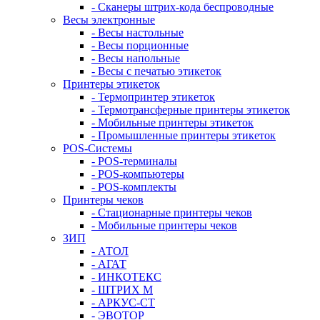
- Сканеры штрих-кода беспроводные
Весы электронные
- Весы настольные
- Весы порционные
- Весы напольные
- Весы с печатью этикеток
Принтеры этикеток
- Термопринтер этикеток
- Термотрансферные принтеры этикеток
- Мобильные принтеры этикеток
- Промышленные принтеры этикеток
POS-Системы
- POS-терминалы
- POS-компьютеры
- POS-комплекты
Принтеры чеков
- Стационарные принтеры чеков
- Мобильные принтеры чеков
ЗИП
- АТОЛ
- АГАТ
- ИНКОТЕКС
- ШТРИХ М
- АРКУС-СТ
- ЭВОТОР