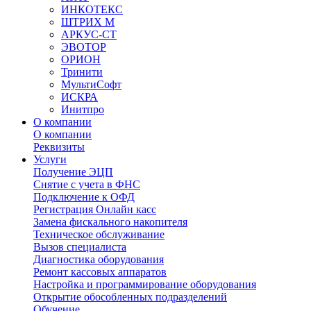
ИНКОТЕКС
ШТРИХ М
АРКУС-СТ
ЭВОТОР
ОРИОН
Тринити
МультиСофт
ИСКРА
Инитпро
О компании
О компании
Реквизиты
Услуги
Получение ЭЦП
Снятие с учета в ФНС
Подключение к ОФД
Регистрация Онлайн касс
Замена фискального накопителя
Техническое обслуживание
Вызов специалиста
Диагностика оборудования
Ремонт кассовых аппаратов
Настройка и программирование оборудования
Открытие обособленных подразделений
Обучение