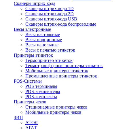
Сканеры штрих-кода
Сканеры штрих-кода 1D
Сканеры штрих-кода 2D
Сканеры штрих-кода USB
Сканеры штрих-кода беспроводные
Весы электронные
Весы настольные
Весы порционные
Весы напольные
Весы с печатью этикеток
Принтеры этикеток
Термопринтер этикеток
Термотрансферные принтеры этикеток
Мобильные принтеры этикеток
Промышленные принтеры этикеток
POS-Системы
POS-терминалы
POS-компьютеры
POS-комплекты
Принтеры чеков
Стационарные принтеры чеков
Мобильные принтеры чеков
ЗИП
АТОЛ
АГАТ