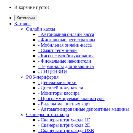
В корзине пусто!
Категории
Каталог
Онлайн кассы
- Автономная онлайн-касса
- Фискальные регистраторы
- Мобильная онлайн-касса
- Смарт-терминалы
- Кассы самообслуживания
- Фискальные накопители
- Терминалы для экваринга
- ЛИЦЕНЗИИ
POS-периферия
- Денежные ящики
- Дисплей покупателя
- Мониторы кассира
- Программируемые клавиатуры
- Ридеры магнитных карт
- Автоматизированные депозитные машины
Сканеры штрих-кода
- Сканеры штрих-кода 1D
- Сканеры штрих-кода 2D
- Сканеры штрих-кода USB