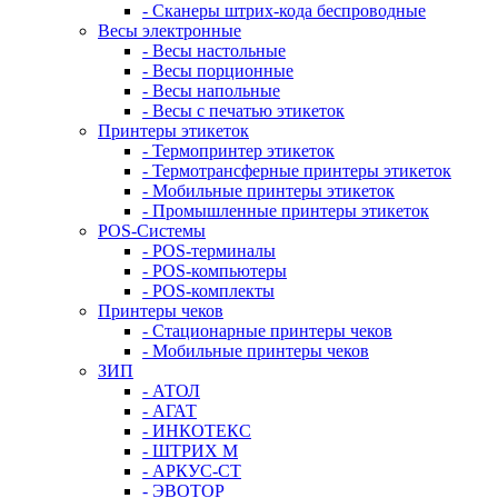
- Сканеры штрих-кода беспроводные
Весы электронные
- Весы настольные
- Весы порционные
- Весы напольные
- Весы с печатью этикеток
Принтеры этикеток
- Термопринтер этикеток
- Термотрансферные принтеры этикеток
- Мобильные принтеры этикеток
- Промышленные принтеры этикеток
POS-Системы
- POS-терминалы
- POS-компьютеры
- POS-комплекты
Принтеры чеков
- Стационарные принтеры чеков
- Мобильные принтеры чеков
ЗИП
- АТОЛ
- АГАТ
- ИНКОТЕКС
- ШТРИХ М
- АРКУС-СТ
- ЭВОТОР