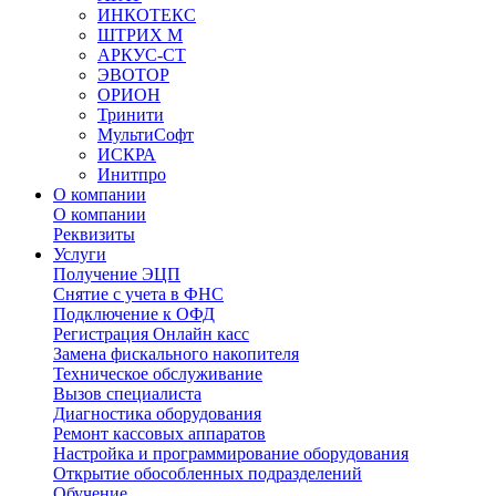
ИНКОТЕКС
ШТРИХ М
АРКУС-СТ
ЭВОТОР
ОРИОН
Тринити
МультиСофт
ИСКРА
Инитпро
О компании
О компании
Реквизиты
Услуги
Получение ЭЦП
Снятие с учета в ФНС
Подключение к ОФД
Регистрация Онлайн касс
Замена фискального накопителя
Техническое обслуживание
Вызов специалиста
Диагностика оборудования
Ремонт кассовых аппаратов
Настройка и программирование оборудования
Открытие обособленных подразделений
Обучение