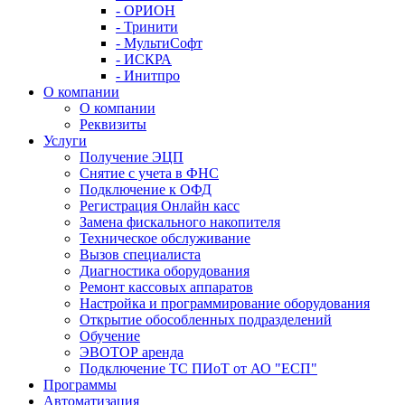
- ОРИОН
- Тринити
- МультиСофт
- ИСКРА
- Инитпро
О компании
О компании
Реквизиты
Услуги
Получение ЭЦП
Снятие с учета в ФНС
Подключение к ОФД
Регистрация Онлайн касс
Замена фискального накопителя
Техническое обслуживание
Вызов специалиста
Диагностика оборудования
Ремонт кассовых аппаратов
Настройка и программирование оборудования
Открытие обособленных подразделений
Обучение
ЭВОТОР аренда
Подключение ТС ПИоТ от АО "ЕСП"
Программы
Автоматизация