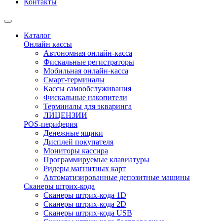
Контакты
Каталог
Онлайн кассы
Автономная онлайн-касса
Фискальные регистраторы
Мобильная онлайн-касса
Смарт-терминалы
Кассы самообслуживания
Фискальные накопители
Терминалы для экваринга
ЛИЦЕНЗИИ
POS-периферия
Денежные ящики
Дисплей покупателя
Мониторы кассира
Программируемые клавиатуры
Ридеры магнитных карт
Автоматизированные депозитные машины
Сканеры штрих-кода
Сканеры штрих-кода 1D
Сканеры штрих-кода 2D
Сканеры штрих-кода USB