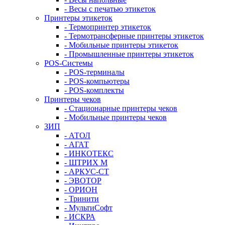
- Весы с печатью этикеток
Принтеры этикеток
- Термопринтер этикеток
- Термотрансферные принтеры этикеток
- Мобильные принтеры этикеток
- Промышленные принтеры этикеток
POS-Системы
- POS-терминалы
- POS-компьютеры
- POS-комплекты
Принтеры чеков
- Стационарные принтеры чеков
- Мобильные принтеры чеков
ЗИП
- АТОЛ
- АГАТ
- ИНКОТЕКС
- ШТРИХ М
- АРКУС-СТ
- ЭВОТОР
- ОРИОН
- Тринити
- МультиСофт
- ИСКРА