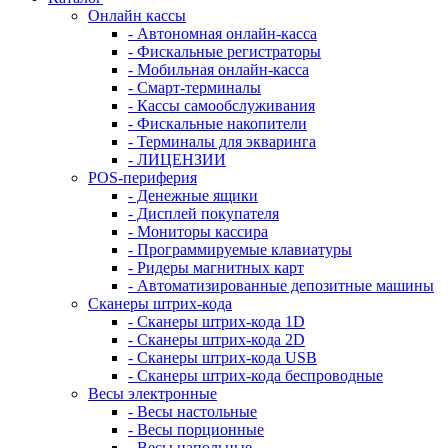
Онлайн кассы
- Автономная онлайн-касса
- Фискальные регистраторы
- Мобильная онлайн-касса
- Смарт-терминалы
- Кассы самообслуживания
- Фискальные накопители
- Терминалы для экваринга
- ЛИЦЕНЗИИ
POS-периферия
- Денежные ящики
- Дисплей покупателя
- Мониторы кассира
- Программируемые клавиатуры
- Ридеры магнитных карт
- Автоматизированные депозитные машины
Сканеры штрих-кода
- Сканеры штрих-кода 1D
- Сканеры штрих-кода 2D
- Сканеры штрих-кода USB
- Сканеры штрих-кода беспроводные
Весы электронные
- Весы настольные
- Весы порционные
- Весы напольные