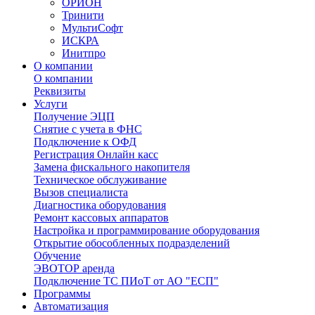
ОРИОН
Тринити
МультиСофт
ИСКРА
Инитпро
О компании
О компании
Реквизиты
Услуги
Получение ЭЦП
Снятие с учета в ФНС
Подключение к ОФД
Регистрация Онлайн касс
Замена фискального накопителя
Техническое обслуживание
Вызов специалиста
Диагностика оборудования
Ремонт кассовых аппаратов
Настройка и программирование оборудования
Открытие обособленных подразделений
Обучение
ЭВОТОР аренда
Подключение ТС ПИоТ от АО "ЕСП"
Программы
Автоматизация