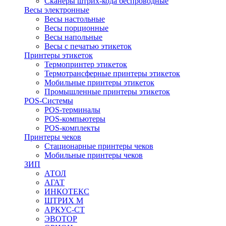
Сканеры штрих-кода беспроводные
Весы электронные
Весы настольные
Весы порционные
Весы напольные
Весы с печатью этикеток
Принтеры этикеток
Термопринтер этикеток
Термотрансферные принтеры этикеток
Мобильные принтеры этикеток
Промышленные принтеры этикеток
POS-Системы
POS-терминалы
POS-компьютеры
POS-комплекты
Принтеры чеков
Стационарные принтеры чеков
Мобильные принтеры чеков
ЗИП
АТОЛ
АГАТ
ИНКОТЕКС
ШТРИХ М
АРКУС-СТ
ЭВОТОР