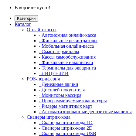
В корзине пусто!
Категории
Каталог
Онлайн кассы
- Автономная онлайн-касса
- Фискальные регистраторы
- Мобильная онлайн-касса
- Смарт-терминалы
- Кассы самообслуживания
- Фискальные накопители
- Терминалы для экваринга
- ЛИЦЕНЗИИ
POS-периферия
- Денежные ящики
- Дисплей покупателя
- Мониторы кассира
- Программируемые клавиатуры
- Ридеры магнитных карт
- Автоматизированные депозитные машины
Сканеры штрих-кода
- Сканеры штрих-кода 1D
- Сканеры штрих-кода 2D
- Сканеры штрих-кода USB