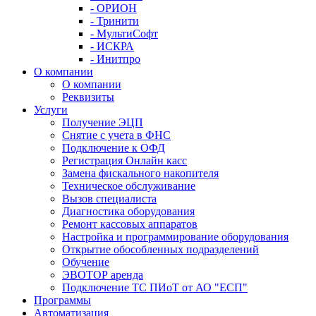
- ОРИОН
- Тринити
- МультиСофт
- ИСКРА
- Инитпро
О компании
О компании
Реквизиты
Услуги
Получение ЭЦП
Снятие с учета в ФНС
Подключение к ОФД
Регистрация Онлайн касс
Замена фискального накопителя
Техническое обслуживание
Вызов специалиста
Диагностика оборудования
Ремонт кассовых аппаратов
Настройка и программирование оборудования
Открытие обособленных подразделений
Обучение
ЭВОТОР аренда
Подключение ТС ПИоТ от АО "ЕСП"
Программы
Автоматизация