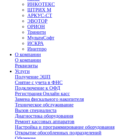
ИНКОТЕКС
ШТРИХ М
АРКУС-СТ
ЭВОТОР
ОРИОН
Тринити
МультиСофт
ИСКРА
Инитпро
О компании
О компании
Реквизиты
Услуги
Получение ЭЦП
Снятие с учета в ФНС
Подключение к ОФД
Регистрация Онлайн касс
Замена фискального накопителя
Техническое обслуживание
Вызов специалиста
Диагностика оборудования
Ремонт кассовых аппаратов
Настройка и программирование оборудования
Открытие обособленных подразделений
Обучение