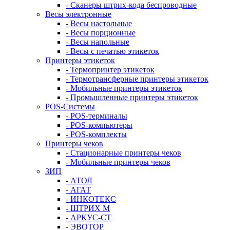
- Сканеры штрих-кода беспроводные
Весы электронные
- Весы настольные
- Весы порционные
- Весы напольные
- Весы с печатью этикеток
Принтеры этикеток
- Термопринтер этикеток
- Термотрансферные принтеры этикеток
- Мобильные принтеры этикеток
- Промышленные принтеры этикеток
POS-Системы
- POS-терминалы
- POS-компьютеры
- POS-комплекты
Принтеры чеков
- Стационарные принтеры чеков
- Мобильные принтеры чеков
ЗИП
- АТОЛ
- АГАТ
- ИНКОТЕКС
- ШТРИХ М
- АРКУС-СТ
- ЭВОТОР