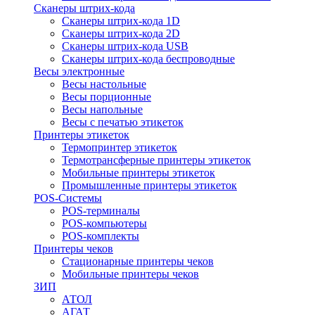
Сканеры штрих-кода
Сканеры штрих-кода 1D
Сканеры штрих-кода 2D
Сканеры штрих-кода USB
Сканеры штрих-кода беспроводные
Весы электронные
Весы настольные
Весы порционные
Весы напольные
Весы с печатью этикеток
Принтеры этикеток
Термопринтер этикеток
Термотрансферные принтеры этикеток
Мобильные принтеры этикеток
Промышленные принтеры этикеток
POS-Системы
POS-терминалы
POS-компьютеры
POS-комплекты
Принтеры чеков
Стационарные принтеры чеков
Мобильные принтеры чеков
ЗИП
АТОЛ
АГАТ