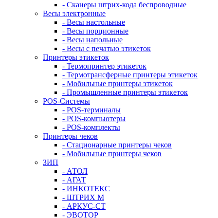
- Сканеры штрих-кода беспроводные
Весы электронные
- Весы настольные
- Весы порционные
- Весы напольные
- Весы с печатью этикеток
Принтеры этикеток
- Термопринтер этикеток
- Термотрансферные принтеры этикеток
- Мобильные принтеры этикеток
- Промышленные принтеры этикеток
POS-Системы
- POS-терминалы
- POS-компьютеры
- POS-комплекты
Принтеры чеков
- Стационарные принтеры чеков
- Мобильные принтеры чеков
ЗИП
- АТОЛ
- АГАТ
- ИНКОТЕКС
- ШТРИХ М
- АРКУС-СТ
- ЭВОТОР