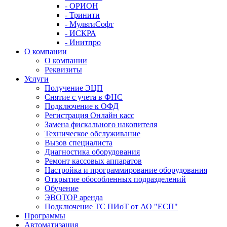
- ОРИОН
- Тринити
- МультиСофт
- ИСКРА
- Инитпро
О компании
О компании
Реквизиты
Услуги
Получение ЭЦП
Снятие с учета в ФНС
Подключение к ОФД
Регистрация Онлайн касс
Замена фискального накопителя
Техническое обслуживание
Вызов специалиста
Диагностика оборудования
Ремонт кассовых аппаратов
Настройка и программирование оборудования
Открытие обособленных подразделений
Обучение
ЭВОТОР аренда
Подключение ТС ПИоТ от АО "ЕСП"
Программы
Автоматизация