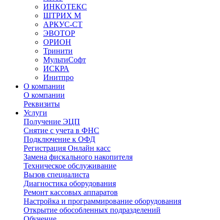
ИНКОТЕКС
ШТРИХ М
АРКУС-СТ
ЭВОТОР
ОРИОН
Тринити
МультиСофт
ИСКРА
Инитпро
О компании
О компании
Реквизиты
Услуги
Получение ЭЦП
Снятие с учета в ФНС
Подключение к ОФД
Регистрация Онлайн касс
Замена фискального накопителя
Техническое обслуживание
Вызов специалиста
Диагностика оборудования
Ремонт кассовых аппаратов
Настройка и программирование оборудования
Открытие обособленных подразделений
Обучение