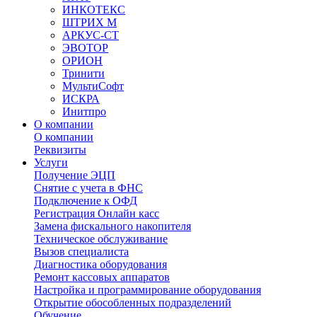
ИНКОТЕКС
ШТРИХ М
АРКУС-СТ
ЭВОТОР
ОРИОН
Тринити
МультиСофт
ИСКРА
Инитпро
О компании
О компании
Реквизиты
Услуги
Получение ЭЦП
Снятие с учета в ФНС
Подключение к ОФД
Регистрация Онлайн касс
Замена фискального накопителя
Техническое обслуживание
Вызов специалиста
Диагностика оборудования
Ремонт кассовых аппаратов
Настройка и программирование оборудования
Открытие обособленных подразделений
Обучение