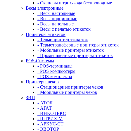
- Сканеры штрих-кода беспроводные
Весы электронные
- Весы настольные
- Весы порционные
- Весы напольные
- Весы с печатью этикеток
Принтеры этикеток
- Термопринтер этикеток
- Термотрансферные принтеры этикеток
- Мобильные принтеры этикеток
- Промышленные принтеры этикеток
POS-Системы
- POS-терминалы
- POS-компьютеры
- POS-комплекты
Принтеры чеков
- Стационарные принтеры чеков
- Мобильные принтеры чеков
ЗИП
- АТОЛ
- АГАТ
- ИНКОТЕКС
- ШТРИХ М
- АРКУС-СТ
- ЭВОТОР