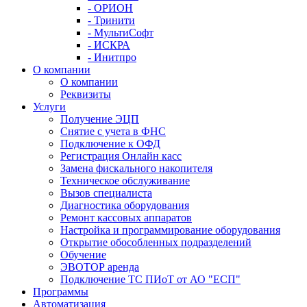
- ОРИОН
- Тринити
- МультиСофт
- ИСКРА
- Инитпро
О компании
О компании
Реквизиты
Услуги
Получение ЭЦП
Снятие с учета в ФНС
Подключение к ОФД
Регистрация Онлайн касс
Замена фискального накопителя
Техническое обслуживание
Вызов специалиста
Диагностика оборудования
Ремонт кассовых аппаратов
Настройка и программирование оборудования
Открытие обособленных подразделений
Обучение
ЭВОТОР аренда
Подключение ТС ПИоТ от АО "ЕСП"
Программы
Автоматизация