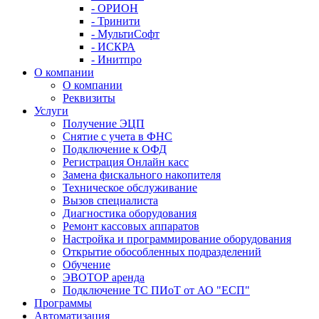
- ОРИОН
- Тринити
- МультиСофт
- ИСКРА
- Инитпро
О компании
О компании
Реквизиты
Услуги
Получение ЭЦП
Снятие с учета в ФНС
Подключение к ОФД
Регистрация Онлайн касс
Замена фискального накопителя
Техническое обслуживание
Вызов специалиста
Диагностика оборудования
Ремонт кассовых аппаратов
Настройка и программирование оборудования
Открытие обособленных подразделений
Обучение
ЭВОТОР аренда
Подключение ТС ПИоТ от АО "ЕСП"
Программы
Автоматизация