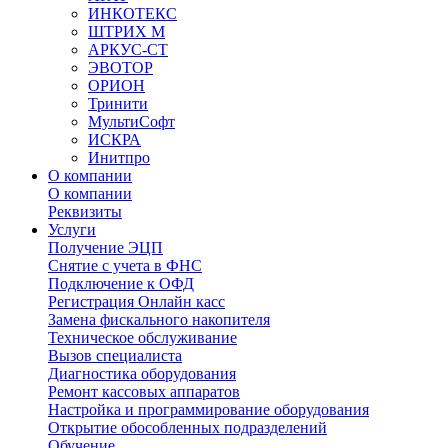
ИНКОТЕКС
ШТРИХ М
АРКУС-СТ
ЭВОТОР
ОРИОН
Тринити
МультиСофт
ИСКРА
Инитпро
О компании
О компании
Реквизиты
Услуги
Получение ЭЦП
Снятие с учета в ФНС
Подключение к ОФД
Регистрация Онлайн касс
Замена фискального накопителя
Техническое обслуживание
Вызов специалиста
Диагностика оборудования
Ремонт кассовых аппаратов
Настройка и программирование оборудования
Открытие обособленных подразделений
Обучение