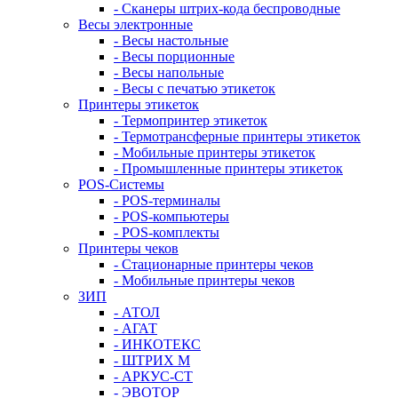
- Сканеры штрих-кода беспроводные
Весы электронные
- Весы настольные
- Весы порционные
- Весы напольные
- Весы с печатью этикеток
Принтеры этикеток
- Термопринтер этикеток
- Термотрансферные принтеры этикеток
- Мобильные принтеры этикеток
- Промышленные принтеры этикеток
POS-Системы
- POS-терминалы
- POS-компьютеры
- POS-комплекты
Принтеры чеков
- Стационарные принтеры чеков
- Мобильные принтеры чеков
ЗИП
- АТОЛ
- АГАТ
- ИНКОТЕКС
- ШТРИХ М
- АРКУС-СТ
- ЭВОТОР