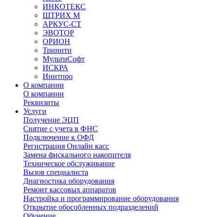
ИНКОТЕКС
ШТРИХ М
АРКУС-СТ
ЭВОТОР
ОРИОН
Тринити
МультиСофт
ИСКРА
Инитпро
О компании
О компании
Реквизиты
Услуги
Получение ЭЦП
Снятие с учета в ФНС
Подключение к ОФД
Регистрация Онлайн касс
Замена фискального накопителя
Техническое обслуживание
Вызов специалиста
Диагностика оборудования
Ремонт кассовых аппаратов
Настройка и программирование оборудования
Открытие обособленных подразделений
Обучение