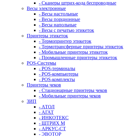
- Сканеры штрих-кода беспроводные
Весы электронные
- Весы настольные
- Весы порционные
- Весы напольные
- Весы с печатью этикеток
Принтеры этикеток
- Термопринтер этикеток
- Термотрансферные принтеры этикеток
- Мобильные принтеры этикеток
- Промышленные принтеры этикеток
POS-Системы
- POS-терминалы
- POS-компьютеры
- POS-комплекты
Принтеры чеков
- Стационарные принтеры чеков
- Мобильные принтеры чеков
ЗИП
- АТОЛ
- АГАТ
- ИНКОТЕКС
- ШТРИХ М
- АРКУС-СТ
- ЭВОТОР