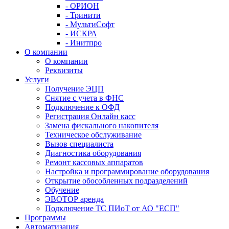
- ОРИОН
- Тринити
- МультиСофт
- ИСКРА
- Инитпро
О компании
О компании
Реквизиты
Услуги
Получение ЭЦП
Снятие с учета в ФНС
Подключение к ОФД
Регистрация Онлайн касс
Замена фискального накопителя
Техническое обслуживание
Вызов специалиста
Диагностика оборудования
Ремонт кассовых аппаратов
Настройка и программирование оборудования
Открытие обособленных подразделений
Обучение
ЭВОТОР аренда
Подключение ТС ПИоТ от АО "ЕСП"
Программы
Автоматизация