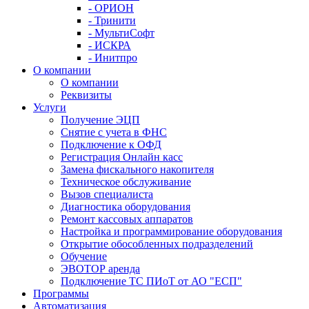
- ОРИОН
- Тринити
- МультиСофт
- ИСКРА
- Инитпро
О компании
О компании
Реквизиты
Услуги
Получение ЭЦП
Снятие с учета в ФНС
Подключение к ОФД
Регистрация Онлайн касс
Замена фискального накопителя
Техническое обслуживание
Вызов специалиста
Диагностика оборудования
Ремонт кассовых аппаратов
Настройка и программирование оборудования
Открытие обособленных подразделений
Обучение
ЭВОТОР аренда
Подключение ТС ПИоТ от АО "ЕСП"
Программы
Автоматизация