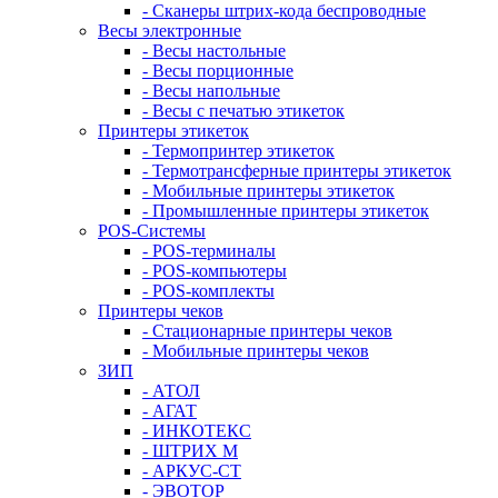
- Сканеры штрих-кода беспроводные
Весы электронные
- Весы настольные
- Весы порционные
- Весы напольные
- Весы с печатью этикеток
Принтеры этикеток
- Термопринтер этикеток
- Термотрансферные принтеры этикеток
- Мобильные принтеры этикеток
- Промышленные принтеры этикеток
POS-Системы
- POS-терминалы
- POS-компьютеры
- POS-комплекты
Принтеры чеков
- Стационарные принтеры чеков
- Мобильные принтеры чеков
ЗИП
- АТОЛ
- АГАТ
- ИНКОТЕКС
- ШТРИХ М
- АРКУС-СТ
- ЭВОТОР