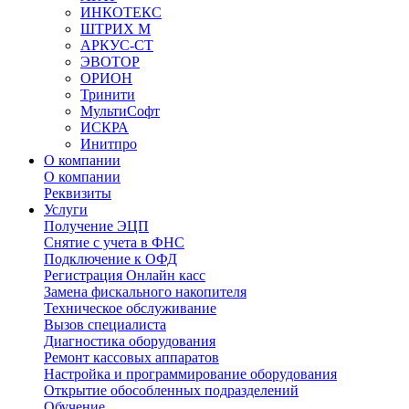
ИНКОТЕКС
ШТРИХ М
АРКУС-СТ
ЭВОТОР
ОРИОН
Тринити
МультиСофт
ИСКРА
Инитпро
О компании
О компании
Реквизиты
Услуги
Получение ЭЦП
Снятие с учета в ФНС
Подключение к ОФД
Регистрация Онлайн касс
Замена фискального накопителя
Техническое обслуживание
Вызов специалиста
Диагностика оборудования
Ремонт кассовых аппаратов
Настройка и программирование оборудования
Открытие обособленных подразделений
Обучение