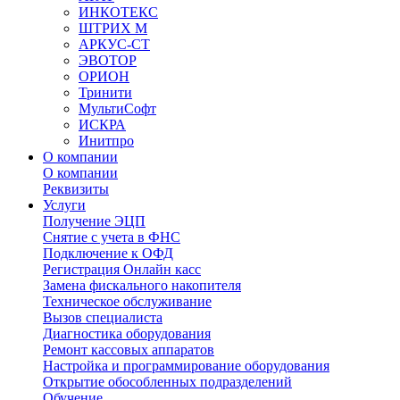
ИНКОТЕКС
ШТРИХ М
АРКУС-СТ
ЭВОТОР
ОРИОН
Тринити
МультиСофт
ИСКРА
Инитпро
О компании
О компании
Реквизиты
Услуги
Получение ЭЦП
Снятие с учета в ФНС
Подключение к ОФД
Регистрация Онлайн касс
Замена фискального накопителя
Техническое обслуживание
Вызов специалиста
Диагностика оборудования
Ремонт кассовых аппаратов
Настройка и программирование оборудования
Открытие обособленных подразделений
Обучение