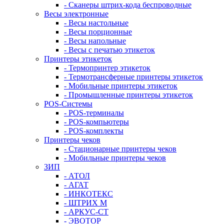
- Сканеры штрих-кода беспроводные
Весы электронные
- Весы настольные
- Весы порционные
- Весы напольные
- Весы с печатью этикеток
Принтеры этикеток
- Термопринтер этикеток
- Термотрансферные принтеры этикеток
- Мобильные принтеры этикеток
- Промышленные принтеры этикеток
POS-Системы
- POS-терминалы
- POS-компьютеры
- POS-комплекты
Принтеры чеков
- Стационарные принтеры чеков
- Мобильные принтеры чеков
ЗИП
- АТОЛ
- АГАТ
- ИНКОТЕКС
- ШТРИХ М
- АРКУС-СТ
- ЭВОТОР