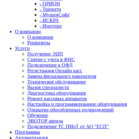
- ОРИОН
- Тринити
- МультиСофт
- ИСКРА
- Инитпро
О компании
О компании
Реквизиты
Услуги
Получение ЭЦП
Снятие с учета в ФНС
Подключение к ОФД
Регистрация Онлайн касс
Замена фискального накопителя
Техническое обслуживание
Вызов специалиста
Диагностика оборудования
Ремонт кассовых аппаратов
Настройка и программирование оборудования
Открытие обособленных подразделений
Обучение
ЭВОТОР аренда
Подключение ТС ПИоТ от АО "ЕСП"
Программы
Автоматизация