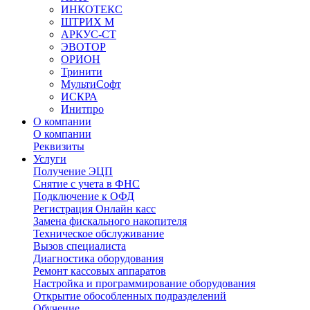
ИНКОТЕКС
ШТРИХ М
АРКУС-СТ
ЭВОТОР
ОРИОН
Тринити
МультиСофт
ИСКРА
Инитпро
О компании
О компании
Реквизиты
Услуги
Получение ЭЦП
Снятие с учета в ФНС
Подключение к ОФД
Регистрация Онлайн касс
Замена фискального накопителя
Техническое обслуживание
Вызов специалиста
Диагностика оборудования
Ремонт кассовых аппаратов
Настройка и программирование оборудования
Открытие обособленных подразделений
Обучение