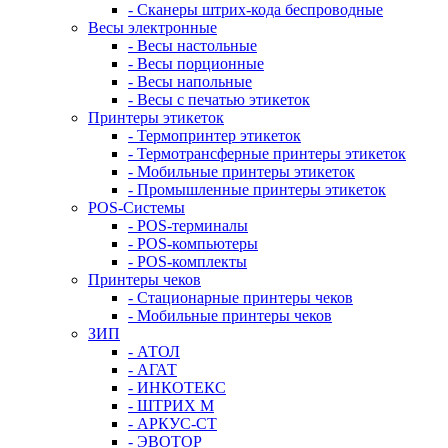
- Сканеры штрих-кода беспроводные
Весы электронные
- Весы настольные
- Весы порционные
- Весы напольные
- Весы с печатью этикеток
Принтеры этикеток
- Термопринтер этикеток
- Термотрансферные принтеры этикеток
- Мобильные принтеры этикеток
- Промышленные принтеры этикеток
POS-Системы
- POS-терминалы
- POS-компьютеры
- POS-комплекты
Принтеры чеков
- Стационарные принтеры чеков
- Мобильные принтеры чеков
ЗИП
- АТОЛ
- АГАТ
- ИНКОТЕКС
- ШТРИХ М
- АРКУС-СТ
- ЭВОТОР