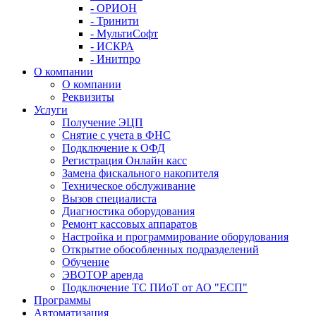
- ОРИОН
- Тринити
- МультиСофт
- ИСКРА
- Инитпро
О компании
О компании
Реквизиты
Услуги
Получение ЭЦП
Снятие с учета в ФНС
Подключение к ОФД
Регистрация Онлайн касс
Замена фискального накопителя
Техническое обслуживание
Вызов специалиста
Диагностика оборудования
Ремонт кассовых аппаратов
Настройка и программирование оборудования
Открытие обособленных подразделений
Обучение
ЭВОТОР аренда
Подключение ТС ПИоТ от АО "ЕСП"
Программы
Автоматизация