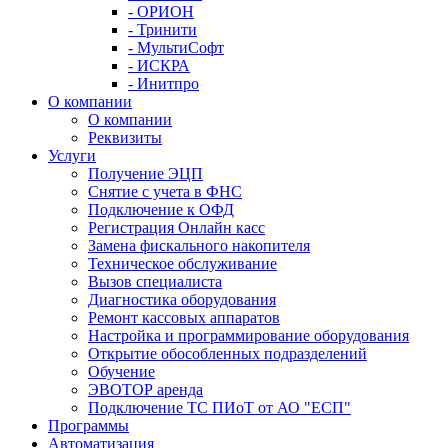
- ОРИОН
- Тринити
- МультиСофт
- ИСКРА
- Инитпро
О компании
О компании
Реквизиты
Услуги
Получение ЭЦП
Снятие с учета в ФНС
Подключение к ОФД
Регистрация Онлайн касс
Замена фискального накопителя
Техническое обслуживание
Вызов специалиста
Диагностика оборудования
Ремонт кассовых аппаратов
Настройка и программирование оборудования
Открытие обособленных подразделений
Обучение
ЭВОТОР аренда
Подключение ТС ПИоТ от АО "ЕСП"
Программы
Автоматизация