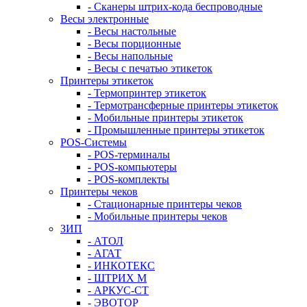
- Сканеры штрих-кода беспроводные
Весы электронные
- Весы настольные
- Весы порционные
- Весы напольные
- Весы с печатью этикеток
Принтеры этикеток
- Термопринтер этикеток
- Термотрансферные принтеры этикеток
- Мобильные принтеры этикеток
- Промышленные принтеры этикеток
POS-Системы
- POS-терминалы
- POS-компьютеры
- POS-комплекты
Принтеры чеков
- Стационарные принтеры чеков
- Мобильные принтеры чеков
ЗИП
- АТОЛ
- АГАТ
- ИНКОТЕКС
- ШТРИХ М
- АРКУС-СТ
- ЭВОТОР