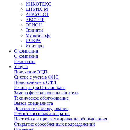
ИНКОТЕКС
ШТРИХ М
АРКУС-СТ
ЭВОТОР
ОРИОН
Тринити
МультиСофт
ИСКРА
Инитпро
О компании
О компании
Реквизиты
Услуги
Получение ЭЦП
Снятие с учета в ФНС
Подключение к ОФД
Регистрация Онлайн касс
Замена фискального накопителя
Техническое обслуживание
Вызов специалиста
Диагностика оборудования
Ремонт кассовых аппаратов
Настройка и программирование оборудования
Открытие обособленных подразделений
Обучение