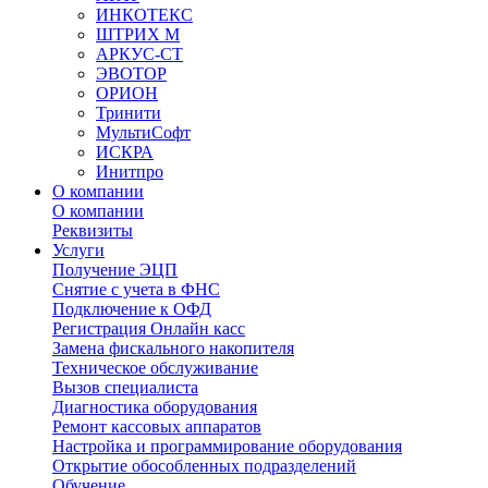
ИНКОТЕКС
ШТРИХ М
АРКУС-СТ
ЭВОТОР
ОРИОН
Тринити
МультиСофт
ИСКРА
Инитпро
О компании
О компании
Реквизиты
Услуги
Получение ЭЦП
Снятие с учета в ФНС
Подключение к ОФД
Регистрация Онлайн касс
Замена фискального накопителя
Техническое обслуживание
Вызов специалиста
Диагностика оборудования
Ремонт кассовых аппаратов
Настройка и программирование оборудования
Открытие обособленных подразделений
Обучение