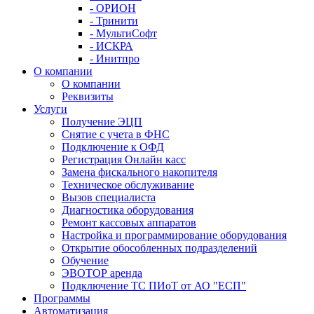
- ОРИОН
- Тринити
- МультиСофт
- ИСКРА
- Инитпро
О компании
О компании
Реквизиты
Услуги
Получение ЭЦП
Снятие с учета в ФНС
Подключение к ОФД
Регистрация Онлайн касс
Замена фискального накопителя
Техническое обслуживание
Вызов специалиста
Диагностика оборудования
Ремонт кассовых аппаратов
Настройка и программирование оборудования
Открытие обособленных подразделений
Обучение
ЭВОТОР аренда
Подключение ТС ПИоТ от АО "ЕСП"
Программы
Автоматизация