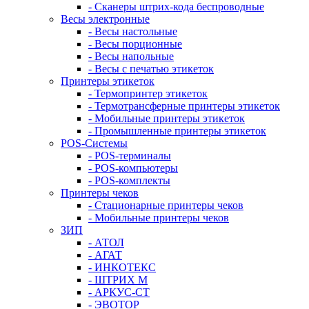
- Сканеры штрих-кода беспроводные
Весы электронные
- Весы настольные
- Весы порционные
- Весы напольные
- Весы с печатью этикеток
Принтеры этикеток
- Термопринтер этикеток
- Термотрансферные принтеры этикеток
- Мобильные принтеры этикеток
- Промышленные принтеры этикеток
POS-Системы
- POS-терминалы
- POS-компьютеры
- POS-комплекты
Принтеры чеков
- Стационарные принтеры чеков
- Мобильные принтеры чеков
ЗИП
- АТОЛ
- АГАТ
- ИНКОТЕКС
- ШТРИХ М
- АРКУС-СТ
- ЭВОТОР