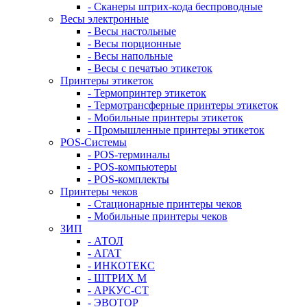
- Сканеры штрих-кода беспроводные
Весы электронные
- Весы настольные
- Весы порционные
- Весы напольные
- Весы с печатью этикеток
Принтеры этикеток
- Термопринтер этикеток
- Термотрансферные принтеры этикеток
- Мобильные принтеры этикеток
- Промышленные принтеры этикеток
POS-Системы
- POS-терминалы
- POS-компьютеры
- POS-комплекты
Принтеры чеков
- Стационарные принтеры чеков
- Мобильные принтеры чеков
ЗИП
- АТОЛ
- АГАТ
- ИНКОТЕКС
- ШТРИХ М
- АРКУС-СТ
- ЭВОТОР