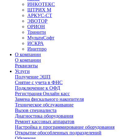
ИНКОТЕКС
ШТРИХ М
АРКУС-СТ
ЭВОТОР
ОРИОН
Тринити
МультиСофт
ИСКРА
Инитпро
О компании
О компании
Реквизиты
Услуги
Получение ЭЦП
Снятие с учета в ФНС
Подключение к ОФД
Регистрация Онлайн касс
Замена фискального накопителя
Техническое обслуживание
Вызов специалиста
Диагностика оборудования
Ремонт кассовых аппаратов
Настройка и программирование оборудования
Открытие обособленных подразделений
Обучение