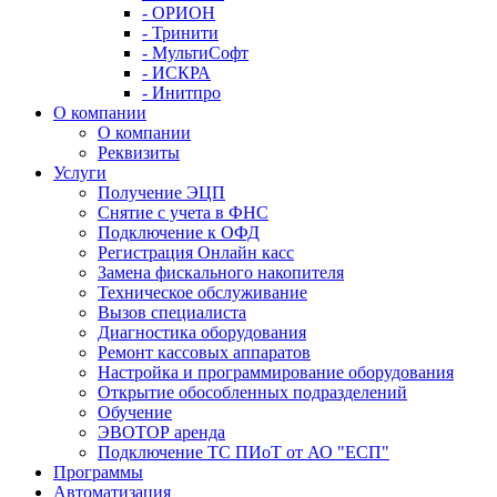
- ОРИОН
- Тринити
- МультиСофт
- ИСКРА
- Инитпро
О компании
О компании
Реквизиты
Услуги
Получение ЭЦП
Снятие с учета в ФНС
Подключение к ОФД
Регистрация Онлайн касс
Замена фискального накопителя
Техническое обслуживание
Вызов специалиста
Диагностика оборудования
Ремонт кассовых аппаратов
Настройка и программирование оборудования
Открытие обособленных подразделений
Обучение
ЭВОТОР аренда
Подключение ТС ПИоТ от АО "ЕСП"
Программы
Автоматизация