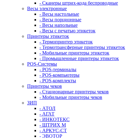
- Сканеры штрих-кода беспроводные
Весы электронные
- Весы настольные
- Весы порционные
- Весы напольные
- Весы с печатью этикеток
Принтеры этикеток
- Термопринтер этикеток
- Термотрансферные принтеры этикеток
- Мобильные принтеры этикеток
- Промышленные принтеры этикеток
POS-Системы
- POS-терминалы
- POS-компьютеры
- POS-комплекты
Принтеры чеков
- Стационарные принтеры чеков
- Мобильные принтеры чеков
ЗИП
- АТОЛ
- АГАТ
- ИНКОТЕКС
- ШТРИХ М
- АРКУС-СТ
- ЭВОТОР