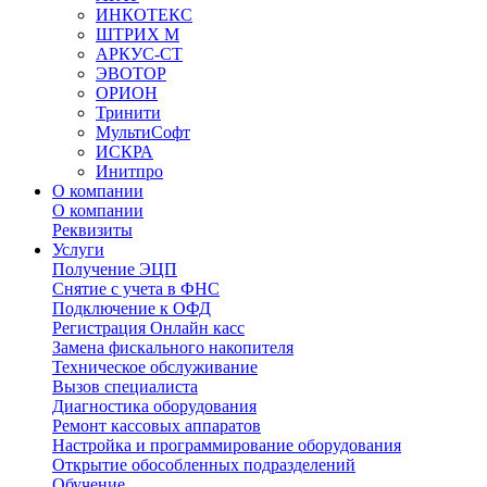
ИНКОТЕКС
ШТРИХ М
АРКУС-СТ
ЭВОТОР
ОРИОН
Тринити
МультиСофт
ИСКРА
Инитпро
О компании
О компании
Реквизиты
Услуги
Получение ЭЦП
Снятие с учета в ФНС
Подключение к ОФД
Регистрация Онлайн касс
Замена фискального накопителя
Техническое обслуживание
Вызов специалиста
Диагностика оборудования
Ремонт кассовых аппаратов
Настройка и программирование оборудования
Открытие обособленных подразделений
Обучение