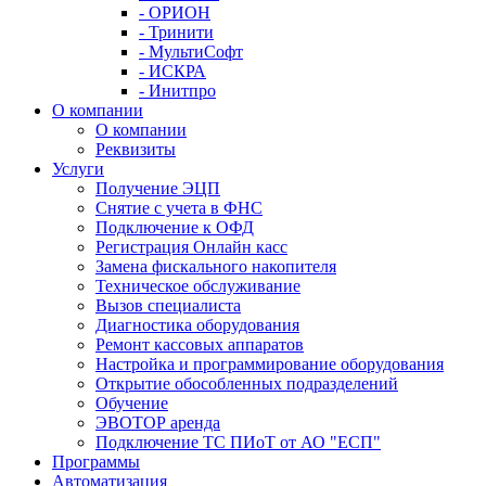
- ОРИОН
- Тринити
- МультиСофт
- ИСКРА
- Инитпро
О компании
О компании
Реквизиты
Услуги
Получение ЭЦП
Снятие с учета в ФНС
Подключение к ОФД
Регистрация Онлайн касс
Замена фискального накопителя
Техническое обслуживание
Вызов специалиста
Диагностика оборудования
Ремонт кассовых аппаратов
Настройка и программирование оборудования
Открытие обособленных подразделений
Обучение
ЭВОТОР аренда
Подключение ТС ПИоТ от АО "ЕСП"
Программы
Автоматизация