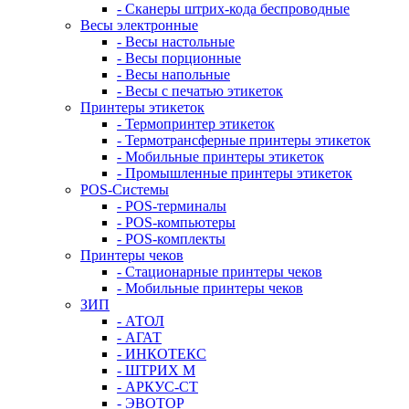
- Сканеры штрих-кода беспроводные
Весы электронные
- Весы настольные
- Весы порционные
- Весы напольные
- Весы с печатью этикеток
Принтеры этикеток
- Термопринтер этикеток
- Термотрансферные принтеры этикеток
- Мобильные принтеры этикеток
- Промышленные принтеры этикеток
POS-Системы
- POS-терминалы
- POS-компьютеры
- POS-комплекты
Принтеры чеков
- Стационарные принтеры чеков
- Мобильные принтеры чеков
ЗИП
- АТОЛ
- АГАТ
- ИНКОТЕКС
- ШТРИХ М
- АРКУС-СТ
- ЭВОТОР