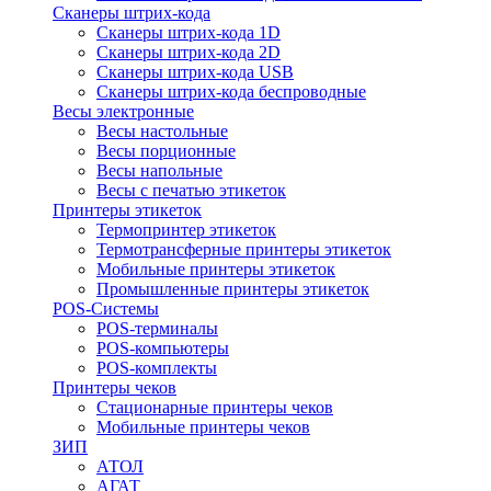
Сканеры штрих-кода
Сканеры штрих-кода 1D
Сканеры штрих-кода 2D
Сканеры штрих-кода USB
Сканеры штрих-кода беспроводные
Весы электронные
Весы настольные
Весы порционные
Весы напольные
Весы с печатью этикеток
Принтеры этикеток
Термопринтер этикеток
Термотрансферные принтеры этикеток
Мобильные принтеры этикеток
Промышленные принтеры этикеток
POS-Системы
POS-терминалы
POS-компьютеры
POS-комплекты
Принтеры чеков
Стационарные принтеры чеков
Мобильные принтеры чеков
ЗИП
АТОЛ
АГАТ