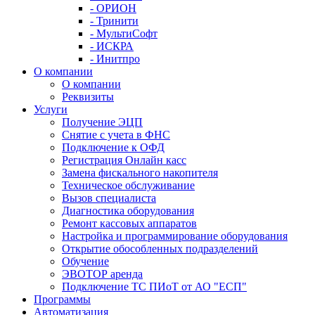
- ОРИОН
- Тринити
- МультиСофт
- ИСКРА
- Инитпро
О компании
О компании
Реквизиты
Услуги
Получение ЭЦП
Снятие с учета в ФНС
Подключение к ОФД
Регистрация Онлайн касс
Замена фискального накопителя
Техническое обслуживание
Вызов специалиста
Диагностика оборудования
Ремонт кассовых аппаратов
Настройка и программирование оборудования
Открытие обособленных подразделений
Обучение
ЭВОТОР аренда
Подключение ТС ПИоТ от АО "ЕСП"
Программы
Автоматизация