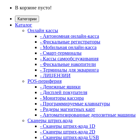
В корзине пусто!
Категории
Каталог
Онлайн кассы
- Автономная онлайн-касса
- Фискальные регистраторы
- Мобильная онлайн-касса
- Смарт-терминалы
- Кассы самообслуживания
- Фискальные накопители
- Терминалы для экваринга
- ЛИЦЕНЗИИ
POS-периферия
- Денежные ящики
- Дисплей покупателя
- Мониторы кассира
- Программируемые клавиатуры
- Ридеры магнитных карт
- Автоматизированные депозитные машины
Сканеры штрих-кода
- Сканеры штрих-кода 1D
- Сканеры штрих-кода 2D
- Сканеры штрих-кода USB