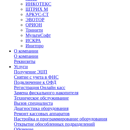
ИНКОТЕКС
ШТРИХ М
АРКУС-СТ
ЭВОТОР
ОРИОН
Тринити
МультиСофт
ИСКРА
Инитпро
О компании
О компании
Реквизиты
Услуги
Получение ЭЦП
Снятие с учета в ФНС
Подключение к ОФД
Регистрация Онлайн касс
Замена фискального накопителя
Техническое обслуживание
Вызов специалиста
Диагностика оборудования
Ремонт кассовых аппаратов
Настройка и программирование оборудования
Открытие обособленных подразделений
Обучение