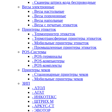
- Сканеры штрих-кода беспроводные
Весы электронные
- Весы настольные
- Весы порционные
- Весы напольные
- Весы с печатью этикеток
Принтеры этикеток
- Термопринтер этикеток
- Термотрансферные принтеры этикеток
- Мобильные принтеры этикеток
- Промышленные принтеры этикеток
POS-Системы
- POS-терминалы
- POS-компьютеры
- POS-комплекты
Принтеры чеков
- Стационарные принтеры чеков
- Мобильные принтеры чеков
ЗИП
- АТОЛ
- АГАТ
- ИНКОТЕКС
- ШТРИХ М
- АРКУС-СТ
- ЭВОТОР