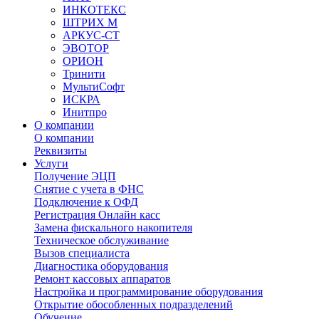
ИНКОТЕКС
ШТРИХ М
АРКУС-СТ
ЭВОТОР
ОРИОН
Тринити
МультиСофт
ИСКРА
Инитпро
О компании
О компании
Реквизиты
Услуги
Получение ЭЦП
Снятие с учета в ФНС
Подключение к ОФД
Регистрация Онлайн касс
Замена фискального накопителя
Техническое обслуживание
Вызов специалиста
Диагностика оборудования
Ремонт кассовых аппаратов
Настройка и программирование оборудования
Открытие обособленных подразделений
Обучение