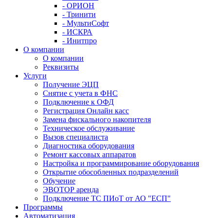
- ОРИОН
- Тринити
- МультиСофт
- ИСКРА
- Инитпро
О компании
О компании
Реквизиты
Услуги
Получение ЭЦП
Снятие с учета в ФНС
Подключение к ОФД
Регистрация Онлайн касс
Замена фискального накопителя
Техническое обслуживание
Вызов специалиста
Диагностика оборудования
Ремонт кассовых аппаратов
Настройка и программирование оборудования
Открытие обособленных подразделений
Обучение
ЭВОТОР аренда
Подключение ТС ПИоТ от АО "ЕСП"
Программы
Автоматизация