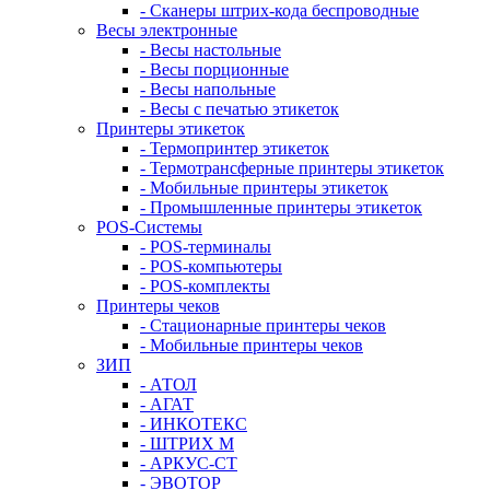
- Сканеры штрих-кода беспроводные
Весы электронные
- Весы настольные
- Весы порционные
- Весы напольные
- Весы с печатью этикеток
Принтеры этикеток
- Термопринтер этикеток
- Термотрансферные принтеры этикеток
- Мобильные принтеры этикеток
- Промышленные принтеры этикеток
POS-Системы
- POS-терминалы
- POS-компьютеры
- POS-комплекты
Принтеры чеков
- Стационарные принтеры чеков
- Мобильные принтеры чеков
ЗИП
- АТОЛ
- АГАТ
- ИНКОТЕКС
- ШТРИХ М
- АРКУС-СТ
- ЭВОТОР