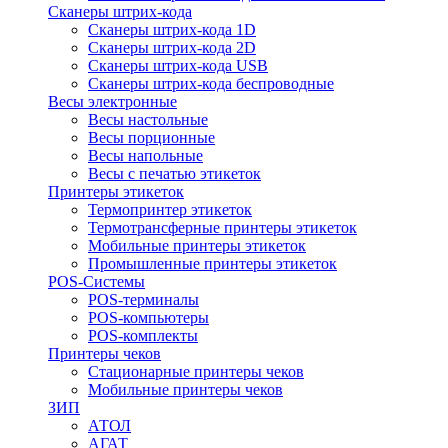
Сканеры штрих-кода
Сканеры штрих-кода 1D
Сканеры штрих-кода 2D
Сканеры штрих-кода USB
Сканеры штрих-кода беспроводные
Весы электронные
Весы настольные
Весы порционные
Весы напольные
Весы с печатью этикеток
Принтеры этикеток
Термопринтер этикеток
Термотрансферные принтеры этикеток
Мобильные принтеры этикеток
Промышленные принтеры этикеток
POS-Системы
POS-терминалы
POS-компьютеры
POS-комплекты
Принтеры чеков
Стационарные принтеры чеков
Мобильные принтеры чеков
ЗИП
АТОЛ
АГАТ