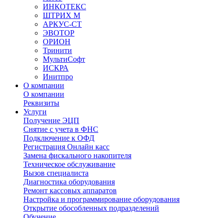
ИНКОТЕКС
ШТРИХ М
АРКУС-СТ
ЭВОТОР
ОРИОН
Тринити
МультиСофт
ИСКРА
Инитпро
О компании
О компании
Реквизиты
Услуги
Получение ЭЦП
Снятие с учета в ФНС
Подключение к ОФД
Регистрация Онлайн касс
Замена фискального накопителя
Техническое обслуживание
Вызов специалиста
Диагностика оборудования
Ремонт кассовых аппаратов
Настройка и программирование оборудования
Открытие обособленных подразделений
Обучение