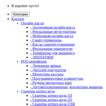
В корзине пусто!
Категории
Каталог
Онлайн кассы
- Автономная онлайн-касса
- Фискальные регистраторы
- Мобильная онлайн-касса
- Смарт-терминалы
- Кассы самообслуживания
- Фискальные накопители
- Терминалы для экваринга
- ЛИЦЕНЗИИ
POS-периферия
- Денежные ящики
- Дисплей покупателя
- Мониторы кассира
- Программируемые клавиатуры
- Ридеры магнитных карт
- Автоматизированные депозитные машины
Сканеры штрих-кода
- Сканеры штрих-кода 1D
- Сканеры штрих-кода 2D
- Сканеры штрих-кода USB