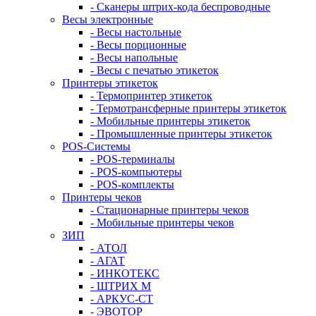
- Сканеры штрих-кода беспроводные
Весы электронные
- Весы настольные
- Весы порционные
- Весы напольные
- Весы с печатью этикеток
Принтеры этикеток
- Термопринтер этикеток
- Термотрансферные принтеры этикеток
- Мобильные принтеры этикеток
- Промышленные принтеры этикеток
POS-Системы
- POS-терминалы
- POS-компьютеры
- POS-комплекты
Принтеры чеков
- Стационарные принтеры чеков
- Мобильные принтеры чеков
ЗИП
- АТОЛ
- АГАТ
- ИНКОТЕКС
- ШТРИХ М
- АРКУС-СТ
- ЭВОТОР