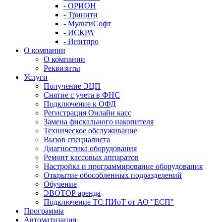
- ОРИОН
- Тринити
- МультиСофт
- ИСКРА
- Инитпро
О компании
О компании
Реквизиты
Услуги
Получение ЭЦП
Снятие с учета в ФНС
Подключение к ОФД
Регистрация Онлайн касс
Замена фискального накопителя
Техническое обслуживание
Вызов специалиста
Диагностика оборудования
Ремонт кассовых аппаратов
Настройка и программирование оборудования
Открытие обособленных подразделений
Обучение
ЭВОТОР аренда
Подключение ТС ПИоТ от АО "ЕСП"
Программы
Автоматизация