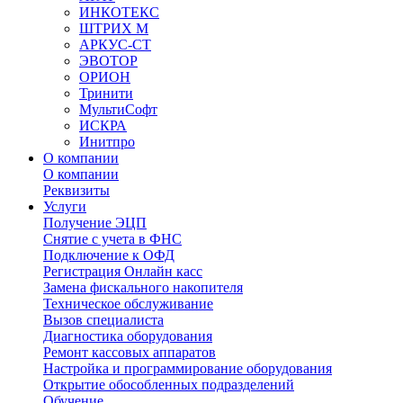
ИНКОТЕКС
ШТРИХ М
АРКУС-СТ
ЭВОТОР
ОРИОН
Тринити
МультиСофт
ИСКРА
Инитпро
О компании
О компании
Реквизиты
Услуги
Получение ЭЦП
Снятие с учета в ФНС
Подключение к ОФД
Регистрация Онлайн касс
Замена фискального накопителя
Техническое обслуживание
Вызов специалиста
Диагностика оборудования
Ремонт кассовых аппаратов
Настройка и программирование оборудования
Открытие обособленных подразделений
Обучение