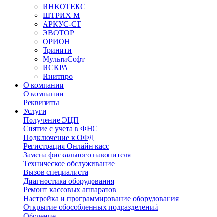
ИНКОТЕКС
ШТРИХ М
АРКУС-СТ
ЭВОТОР
ОРИОН
Тринити
МультиСофт
ИСКРА
Инитпро
О компании
О компании
Реквизиты
Услуги
Получение ЭЦП
Снятие с учета в ФНС
Подключение к ОФД
Регистрация Онлайн касс
Замена фискального накопителя
Техническое обслуживание
Вызов специалиста
Диагностика оборудования
Ремонт кассовых аппаратов
Настройка и программирование оборудования
Открытие обособленных подразделений
Обучение