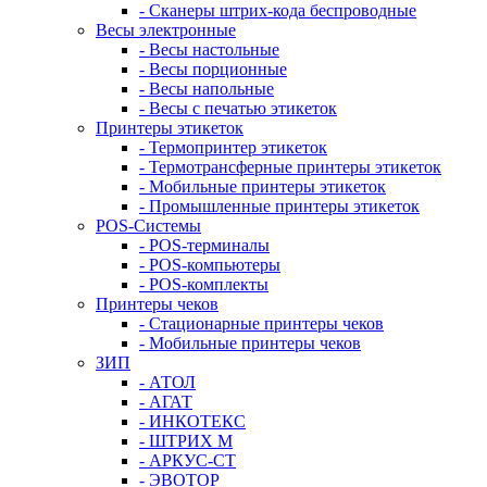
- Сканеры штрих-кода беспроводные
Весы электронные
- Весы настольные
- Весы порционные
- Весы напольные
- Весы с печатью этикеток
Принтеры этикеток
- Термопринтер этикеток
- Термотрансферные принтеры этикеток
- Мобильные принтеры этикеток
- Промышленные принтеры этикеток
POS-Системы
- POS-терминалы
- POS-компьютеры
- POS-комплекты
Принтеры чеков
- Стационарные принтеры чеков
- Мобильные принтеры чеков
ЗИП
- АТОЛ
- АГАТ
- ИНКОТЕКС
- ШТРИХ М
- АРКУС-СТ
- ЭВОТОР