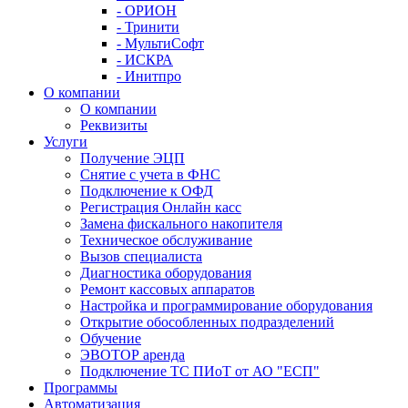
- ОРИОН
- Тринити
- МультиСофт
- ИСКРА
- Инитпро
О компании
О компании
Реквизиты
Услуги
Получение ЭЦП
Снятие с учета в ФНС
Подключение к ОФД
Регистрация Онлайн касс
Замена фискального накопителя
Техническое обслуживание
Вызов специалиста
Диагностика оборудования
Ремонт кассовых аппаратов
Настройка и программирование оборудования
Открытие обособленных подразделений
Обучение
ЭВОТОР аренда
Подключение ТС ПИоТ от АО "ЕСП"
Программы
Автоматизация