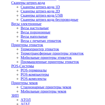
Сканеры штрих-кода
Сканеры штрих-кода 1D
Сканеры штрих-кода 2D
Сканеры штрих-кода USB
Сканеры штрих-кода беспроводные
Весы электронные
Весы настольные
Весы порционные
Весы напольные
Весы с печатью этикеток
Принтеры этикеток
Термопринтер этикеток
Термотрансферные принтеры этикеток
Мобильные принтеры этикеток
Промышленные принтеры этикеток
POS-Системы
POS-терминалы
POS-компьютеры
POS-комплекты
Принтеры чеков
Стационарные принтеры чеков
Мобильные принтеры чеков
ЗИП
АТОЛ
АГАТ