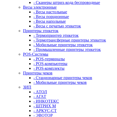
- Сканеры штрих-кода беспроводные
Весы электронные
- Весы настольные
- Весы порционные
- Весы напольные
- Весы с печатью этикеток
Принтеры этикеток
- Термопринтер этикеток
- Термотрансферные принтеры этикеток
- Мобильные принтеры этикеток
- Промышленные принтеры этикеток
POS-Системы
- POS-терминалы
- POS-компьютеры
- POS-комплекты
Принтеры чеков
- Стационарные принтеры чеков
- Мобильные принтеры чеков
ЗИП
- АТОЛ
- АГАТ
- ИНКОТЕКС
- ШТРИХ М
- АРКУС-СТ
- ЭВОТОР