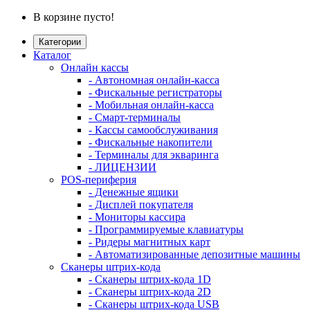
В корзине пусто!
Категории
Каталог
Онлайн кассы
- Автономная онлайн-касса
- Фискальные регистраторы
- Мобильная онлайн-касса
- Смарт-терминалы
- Кассы самообслуживания
- Фискальные накопители
- Терминалы для экваринга
- ЛИЦЕНЗИИ
POS-периферия
- Денежные ящики
- Дисплей покупателя
- Мониторы кассира
- Программируемые клавиатуры
- Ридеры магнитных карт
- Автоматизированные депозитные машины
Сканеры штрих-кода
- Сканеры штрих-кода 1D
- Сканеры штрих-кода 2D
- Сканеры штрих-кода USB