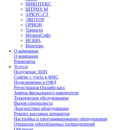
ИНКОТЕКС
ШТРИХ М
АРКУС-СТ
ЭВОТОР
ОРИОН
Тринити
МультиСофт
ИСКРА
Инитпро
О компании
О компании
Реквизиты
Услуги
Получение ЭЦП
Снятие с учета в ФНС
Подключение к ОФД
Регистрация Онлайн касс
Замена фискального накопителя
Техническое обслуживание
Вызов специалиста
Диагностика оборудования
Ремонт кассовых аппаратов
Настройка и программирование оборудования
Открытие обособленных подразделений
Обучение