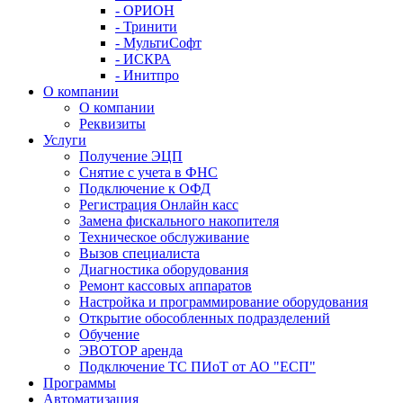
- ОРИОН
- Тринити
- МультиСофт
- ИСКРА
- Инитпро
О компании
О компании
Реквизиты
Услуги
Получение ЭЦП
Снятие с учета в ФНС
Подключение к ОФД
Регистрация Онлайн касс
Замена фискального накопителя
Техническое обслуживание
Вызов специалиста
Диагностика оборудования
Ремонт кассовых аппаратов
Настройка и программирование оборудования
Открытие обособленных подразделений
Обучение
ЭВОТОР аренда
Подключение ТС ПИоТ от АО "ЕСП"
Программы
Автоматизация