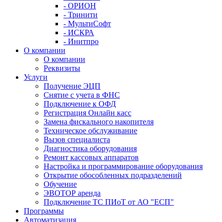
- ОРИОН
- Тринити
- МультиСофт
- ИСКРА
- Инитпро
О компании
О компании
Реквизиты
Услуги
Получение ЭЦП
Снятие с учета в ФНС
Подключение к ОФД
Регистрация Онлайн касс
Замена фискального накопителя
Техническое обслуживание
Вызов специалиста
Диагностика оборудования
Ремонт кассовых аппаратов
Настройка и программирование оборудования
Открытие обособленных подразделений
Обучение
ЭВОТОР аренда
Подключение ТС ПИоТ от АО "ЕСП"
Программы
Автоматизация