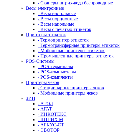
- Сканеры штрих-кода беспроводные
Весы электронные
- Весы настольные
- Весы порционные
- Весы напольные
- Весы с печатью этикеток
Принтеры этикеток
- Термопринтер этикеток
- Термотрансферные принтеры этикеток
- Мобильные принтеры этикеток
- Промышленные принтеры этикеток
POS-Системы
- POS-терминалы
- POS-компьютеры
- POS-комплекты
Принтеры чеков
- Стационарные принтеры чеков
- Мобильные принтеры чеков
ЗИП
- АТОЛ
- АГАТ
- ИНКОТЕКС
- ШТРИХ М
- АРКУС-СТ
- ЭВОТОР