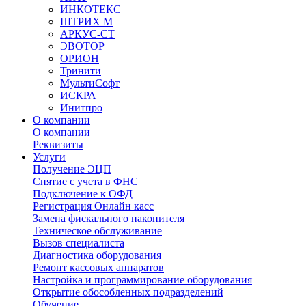
ИНКОТЕКС
ШТРИХ М
АРКУС-СТ
ЭВОТОР
ОРИОН
Тринити
МультиСофт
ИСКРА
Инитпро
О компании
О компании
Реквизиты
Услуги
Получение ЭЦП
Снятие с учета в ФНС
Подключение к ОФД
Регистрация Онлайн касс
Замена фискального накопителя
Техническое обслуживание
Вызов специалиста
Диагностика оборудования
Ремонт кассовых аппаратов
Настройка и программирование оборудования
Открытие обособленных подразделений
Обучение