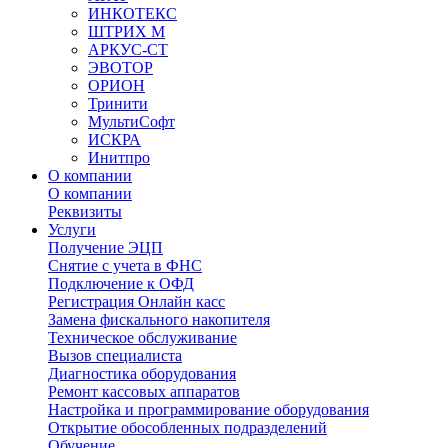
ИНКОТЕКС
ШТРИХ М
АРКУС-СТ
ЭВОТОР
ОРИОН
Тринити
МультиСофт
ИСКРА
Инитпро
О компании
О компании
Реквизиты
Услуги
Получение ЭЦП
Снятие с учета в ФНС
Подключение к ОФД
Регистрация Онлайн касс
Замена фискального накопителя
Техническое обслуживание
Вызов специалиста
Диагностика оборудования
Ремонт кассовых аппаратов
Настройка и программирование оборудования
Открытие обособленных подразделений
Обучение