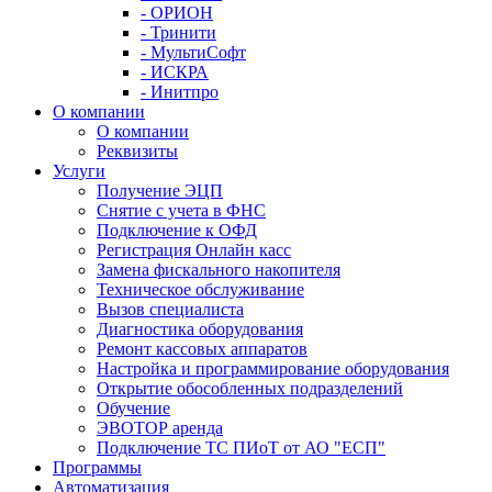
- ОРИОН
- Тринити
- МультиСофт
- ИСКРА
- Инитпро
О компании
О компании
Реквизиты
Услуги
Получение ЭЦП
Снятие с учета в ФНС
Подключение к ОФД
Регистрация Онлайн касс
Замена фискального накопителя
Техническое обслуживание
Вызов специалиста
Диагностика оборудования
Ремонт кассовых аппаратов
Настройка и программирование оборудования
Открытие обособленных подразделений
Обучение
ЭВОТОР аренда
Подключение ТС ПИоТ от АО "ЕСП"
Программы
Автоматизация