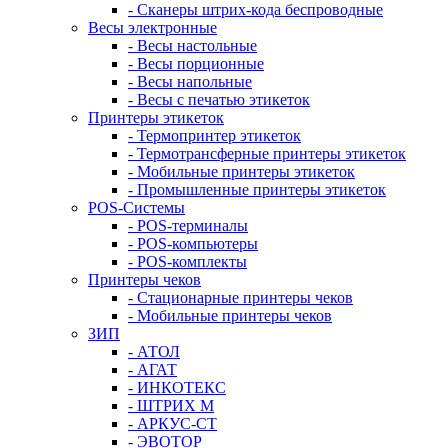
- Сканеры штрих-кода беспроводные
Весы электронные
- Весы настольные
- Весы порционные
- Весы напольные
- Весы с печатью этикеток
Принтеры этикеток
- Термопринтер этикеток
- Термотрансферные принтеры этикеток
- Мобильные принтеры этикеток
- Промышленные принтеры этикеток
POS-Системы
- POS-терминалы
- POS-компьютеры
- POS-комплекты
Принтеры чеков
- Стационарные принтеры чеков
- Мобильные принтеры чеков
ЗИП
- АТОЛ
- АГАТ
- ИНКОТЕКС
- ШТРИХ М
- АРКУС-СТ
- ЭВОТОР