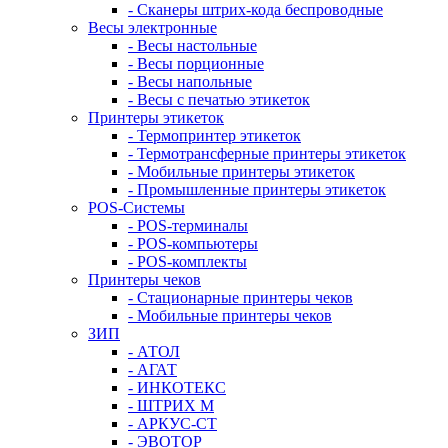
- Сканеры штрих-кода беспроводные
Весы электронные
- Весы настольные
- Весы порционные
- Весы напольные
- Весы с печатью этикеток
Принтеры этикеток
- Термопринтер этикеток
- Термотрансферные принтеры этикеток
- Мобильные принтеры этикеток
- Промышленные принтеры этикеток
POS-Системы
- POS-терминалы
- POS-компьютеры
- POS-комплекты
Принтеры чеков
- Стационарные принтеры чеков
- Мобильные принтеры чеков
ЗИП
- АТОЛ
- АГАТ
- ИНКОТЕКС
- ШТРИХ М
- АРКУС-СТ
- ЭВОТОР