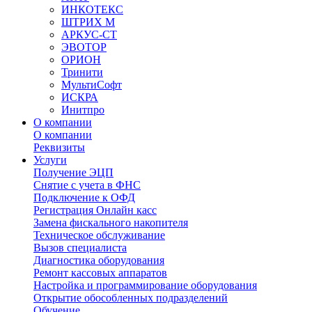
ИНКОТЕКС
ШТРИХ М
АРКУС-СТ
ЭВОТОР
ОРИОН
Тринити
МультиСофт
ИСКРА
Инитпро
О компании
О компании
Реквизиты
Услуги
Получение ЭЦП
Снятие с учета в ФНС
Подключение к ОФД
Регистрация Онлайн касс
Замена фискального накопителя
Техническое обслуживание
Вызов специалиста
Диагностика оборудования
Ремонт кассовых аппаратов
Настройка и программирование оборудования
Открытие обособленных подразделений
Обучение