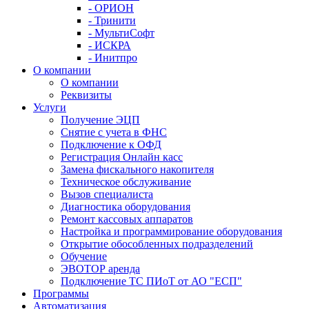
- ОРИОН
- Тринити
- МультиСофт
- ИСКРА
- Инитпро
О компании
О компании
Реквизиты
Услуги
Получение ЭЦП
Снятие с учета в ФНС
Подключение к ОФД
Регистрация Онлайн касс
Замена фискального накопителя
Техническое обслуживание
Вызов специалиста
Диагностика оборудования
Ремонт кассовых аппаратов
Настройка и программирование оборудования
Открытие обособленных подразделений
Обучение
ЭВОТОР аренда
Подключение ТС ПИоТ от АО "ЕСП"
Программы
Автоматизация