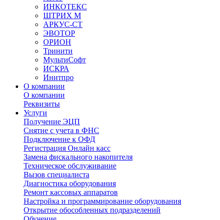
ИНКОТЕКС
ШТРИХ М
АРКУС-СТ
ЭВОТОР
ОРИОН
Тринити
МультиСофт
ИСКРА
Инитпро
О компании
О компании
Реквизиты
Услуги
Получение ЭЦП
Снятие с учета в ФНС
Подключение к ОФД
Регистрация Онлайн касс
Замена фискального накопителя
Техническое обслуживание
Вызов специалиста
Диагностика оборудования
Ремонт кассовых аппаратов
Настройка и программирование оборудования
Открытие обособленных подразделений
Обучение