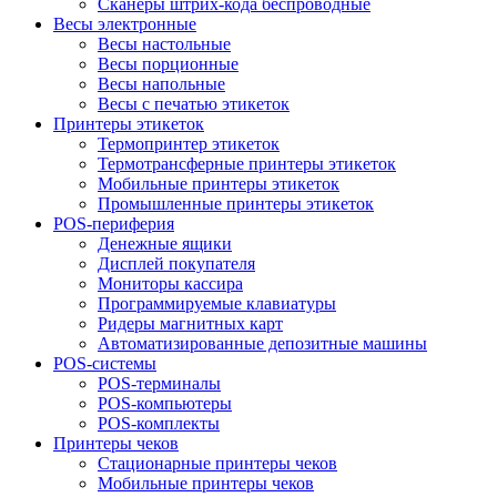
Сканеры штрих-кода беспроводные
Весы электронные
Весы настольные
Весы порционные
Весы напольные
Весы с печатью этикеток
Принтеры этикеток
Термопринтер этикеток
Термотрансферные принтеры этикеток
Мобильные принтеры этикеток
Промышленные принтеры этикеток
POS-периферия
Денежные ящики
Дисплей покупателя
Мониторы кассира
Программируемые клавиатуры
Ридеры магнитных карт
Автоматизированные депозитные машины
POS-системы
POS-терминалы
POS-компьютеры
POS-комплекты
Принтеры чеков
Стационарные принтеры чеков
Мобильные принтеры чеков