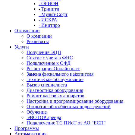
- ОРИОН
- Тринити
- МультиСофт
- ИСКРА
- Инитпро
О компании
О компании
Реквизиты
Услуги
Получение ЭЦП
Снятие с учета в ФНС
Подключение к ОФД
Регистрация Онлайн касс
Замена фискального накопителя
Техническое обслуживание
Вызов специалиста
Диагностика оборудования
Ремонт кассовых аппаратов
Настройка и программирование оборудования
Открытие обособленных подразделений
Обучение
ЭВОТОР аренда
Подключение ТС ПИоТ от АО "ЕСП"
Программы
Автоматизация