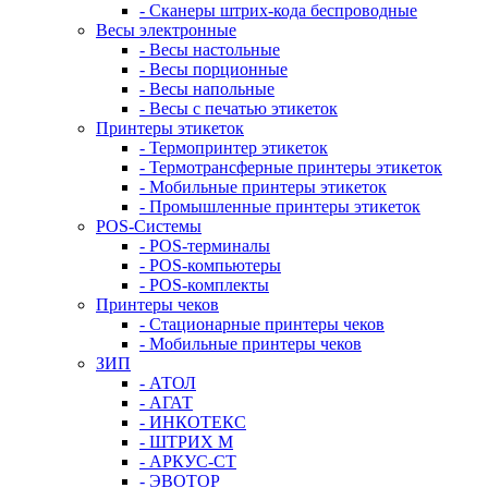
- Сканеры штрих-кода беспроводные
Весы электронные
- Весы настольные
- Весы порционные
- Весы напольные
- Весы с печатью этикеток
Принтеры этикеток
- Термопринтер этикеток
- Термотрансферные принтеры этикеток
- Мобильные принтеры этикеток
- Промышленные принтеры этикеток
POS-Системы
- POS-терминалы
- POS-компьютеры
- POS-комплекты
Принтеры чеков
- Стационарные принтеры чеков
- Мобильные принтеры чеков
ЗИП
- АТОЛ
- АГАТ
- ИНКОТЕКС
- ШТРИХ М
- АРКУС-СТ
- ЭВОТОР