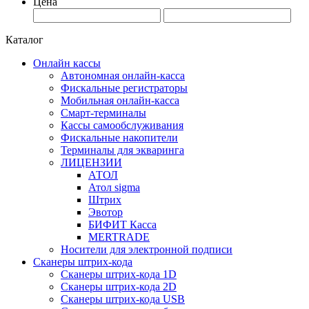
Цена
Каталог
Онлайн кассы
Автономная онлайн-касса
Фискальные регистраторы
Мобильная онлайн-касса
Смарт-терминалы
Кассы самообслуживания
Фискальные накопители
Терминалы для экваринга
ЛИЦЕНЗИИ
АТОЛ
Атол sigma
Штрих
Эвотор
БИФИТ Касса
MERTRADE
Носители для электронной подписи
Сканеры штрих-кода
Сканеры штрих-кода 1D
Сканеры штрих-кода 2D
Сканеры штрих-кода USB