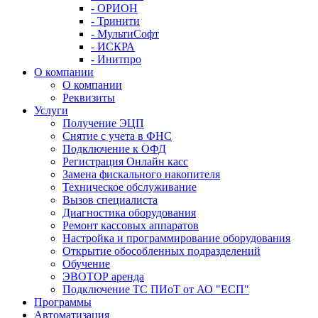
- ОРИОН
- Тринити
- МультиСофт
- ИСКРА
- Инитпро
О компании
О компании
Реквизиты
Услуги
Получение ЭЦП
Снятие с учета в ФНС
Подключение к ОФД
Регистрация Онлайн касс
Замена фискального накопителя
Техническое обслуживание
Вызов специалиста
Диагностика оборудования
Ремонт кассовых аппаратов
Настройка и программирование оборудования
Открытие обособленных подразделений
Обучение
ЭВОТОР аренда
Подключение ТС ПИоТ от АО "ЕСП"
Программы
Автоматизация