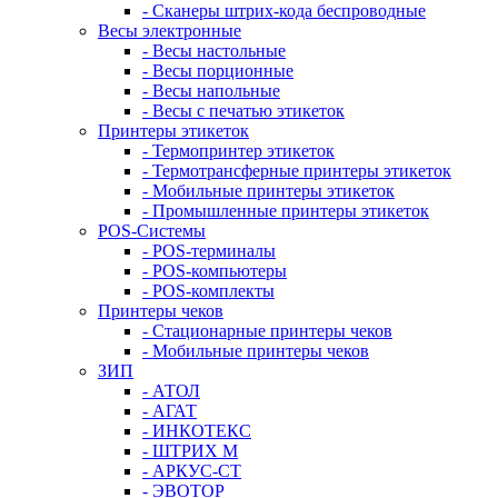
- Сканеры штрих-кода беспроводные
Весы электронные
- Весы настольные
- Весы порционные
- Весы напольные
- Весы с печатью этикеток
Принтеры этикеток
- Термопринтер этикеток
- Термотрансферные принтеры этикеток
- Мобильные принтеры этикеток
- Промышленные принтеры этикеток
POS-Системы
- POS-терминалы
- POS-компьютеры
- POS-комплекты
Принтеры чеков
- Стационарные принтеры чеков
- Мобильные принтеры чеков
ЗИП
- АТОЛ
- АГАТ
- ИНКОТЕКС
- ШТРИХ М
- АРКУС-СТ
- ЭВОТОР