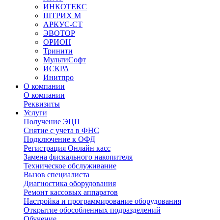
ИНКОТЕКС
ШТРИХ М
АРКУС-СТ
ЭВОТОР
ОРИОН
Тринити
МультиСофт
ИСКРА
Инитпро
О компании
О компании
Реквизиты
Услуги
Получение ЭЦП
Снятие с учета в ФНС
Подключение к ОФД
Регистрация Онлайн касс
Замена фискального накопителя
Техническое обслуживание
Вызов специалиста
Диагностика оборудования
Ремонт кассовых аппаратов
Настройка и программирование оборудования
Открытие обособленных подразделений
Обучение