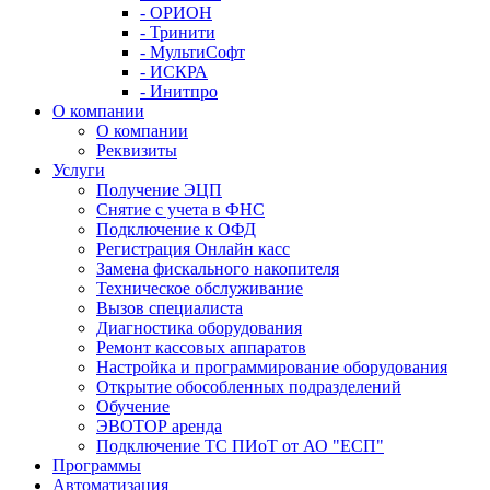
- ОРИОН
- Тринити
- МультиСофт
- ИСКРА
- Инитпро
О компании
О компании
Реквизиты
Услуги
Получение ЭЦП
Снятие с учета в ФНС
Подключение к ОФД
Регистрация Онлайн касс
Замена фискального накопителя
Техническое обслуживание
Вызов специалиста
Диагностика оборудования
Ремонт кассовых аппаратов
Настройка и программирование оборудования
Открытие обособленных подразделений
Обучение
ЭВОТОР аренда
Подключение ТС ПИоТ от АО "ЕСП"
Программы
Автоматизация