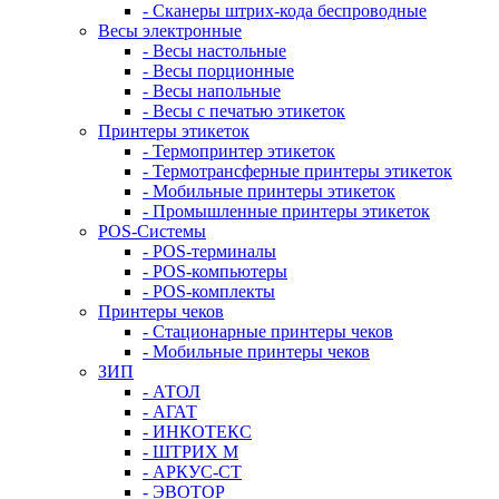
- Сканеры штрих-кода беспроводные
Весы электронные
- Весы настольные
- Весы порционные
- Весы напольные
- Весы с печатью этикеток
Принтеры этикеток
- Термопринтер этикеток
- Термотрансферные принтеры этикеток
- Мобильные принтеры этикеток
- Промышленные принтеры этикеток
POS-Системы
- POS-терминалы
- POS-компьютеры
- POS-комплекты
Принтеры чеков
- Стационарные принтеры чеков
- Мобильные принтеры чеков
ЗИП
- АТОЛ
- АГАТ
- ИНКОТЕКС
- ШТРИХ М
- АРКУС-СТ
- ЭВОТОР