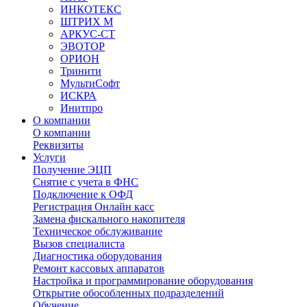
ИНКОТЕКС
ШТРИХ М
АРКУС-СТ
ЭВОТОР
ОРИОН
Тринити
МультиСофт
ИСКРА
Инитпро
О компании
О компании
Реквизиты
Услуги
Получение ЭЦП
Снятие с учета в ФНС
Подключение к ОФД
Регистрация Онлайн касс
Замена фискального накопителя
Техническое обслуживание
Вызов специалиста
Диагностика оборудования
Ремонт кассовых аппаратов
Настройка и программирование оборудования
Открытие обособленных подразделений
Обучение