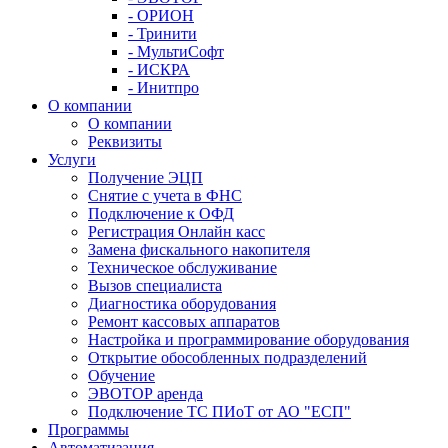
- ОРИОН
- Тринити
- МультиСофт
- ИСКРА
- Инитпро
О компании
О компании
Реквизиты
Услуги
Получение ЭЦП
Снятие с учета в ФНС
Подключение к ОФД
Регистрация Онлайн касс
Замена фискального накопителя
Техническое обслуживание
Вызов специалиста
Диагностика оборудования
Ремонт кассовых аппаратов
Настройка и программирование оборудования
Открытие обособленных подразделений
Обучение
ЭВОТОР аренда
Подключение ТС ПИоТ от АО "ЕСП"
Программы
Автоматизация