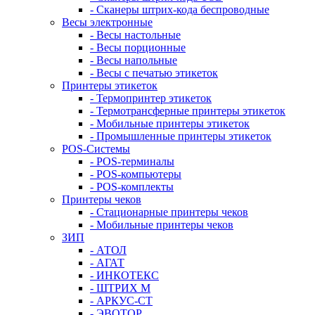
- Сканеры штрих-кода беспроводные
Весы электронные
- Весы настольные
- Весы порционные
- Весы напольные
- Весы с печатью этикеток
Принтеры этикеток
- Термопринтер этикеток
- Термотрансферные принтеры этикеток
- Мобильные принтеры этикеток
- Промышленные принтеры этикеток
POS-Системы
- POS-терминалы
- POS-компьютеры
- POS-комплекты
Принтеры чеков
- Стационарные принтеры чеков
- Мобильные принтеры чеков
ЗИП
- АТОЛ
- АГАТ
- ИНКОТЕКС
- ШТРИХ М
- АРКУС-СТ
- ЭВОТОР