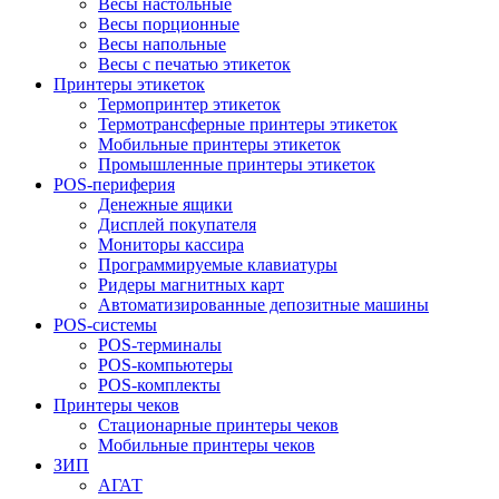
Весы настольные
Весы порционные
Весы напольные
Весы с печатью этикеток
Принтеры этикеток
Термопринтер этикеток
Термотрансферные принтеры этикеток
Мобильные принтеры этикеток
Промышленные принтеры этикеток
POS-периферия
Денежные ящики
Дисплей покупателя
Мониторы кассира
Программируемые клавиатуры
Ридеры магнитных карт
Автоматизированные депозитные машины
POS-системы
POS-терминалы
POS-компьютеры
POS-комплекты
Принтеры чеков
Стационарные принтеры чеков
Мобильные принтеры чеков
ЗИП
АГАТ