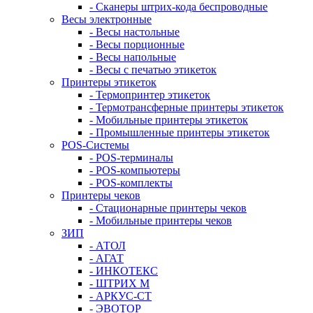
- Сканеры штрих-кода беспроводные
Весы электронные
- Весы настольные
- Весы порционные
- Весы напольные
- Весы с печатью этикеток
Принтеры этикеток
- Термопринтер этикеток
- Термотрансферные принтеры этикеток
- Мобильные принтеры этикеток
- Промышленные принтеры этикеток
POS-Системы
- POS-терминалы
- POS-компьютеры
- POS-комплекты
Принтеры чеков
- Стационарные принтеры чеков
- Мобильные принтеры чеков
ЗИП
- АТОЛ
- АГАТ
- ИНКОТЕКС
- ШТРИХ М
- АРКУС-СТ
- ЭВОТОР