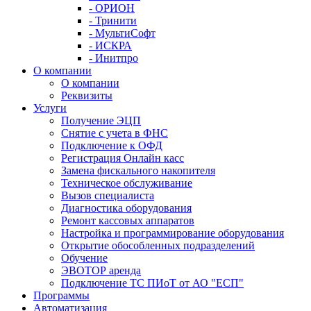
- ОРИОН
- Тринити
- МультиСофт
- ИСКРА
- Инитпро
О компании
О компании
Реквизиты
Услуги
Получение ЭЦП
Снятие с учета в ФНС
Подключение к ОФД
Регистрация Онлайн касс
Замена фискального накопителя
Техническое обслуживание
Вызов специалиста
Диагностика оборудования
Ремонт кассовых аппаратов
Настройка и программирование оборудования
Открытие обособленных подразделений
Обучение
ЭВОТОР аренда
Подключение ТС ПИоТ от АО "ЕСП"
Программы
Автоматизация