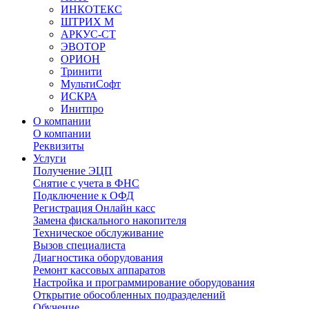
ИНКОТЕКС
ШТРИХ М
АРКУС-СТ
ЭВОТОР
ОРИОН
Тринити
МультиСофт
ИСКРА
Инитпро
О компании
О компании
Реквизиты
Услуги
Получение ЭЦП
Снятие с учета в ФНС
Подключение к ОФД
Регистрация Онлайн касс
Замена фискального накопителя
Техническое обслуживание
Вызов специалиста
Диагностика оборудования
Ремонт кассовых аппаратов
Настройка и программирование оборудования
Открытие обособленных подразделений
Обучение