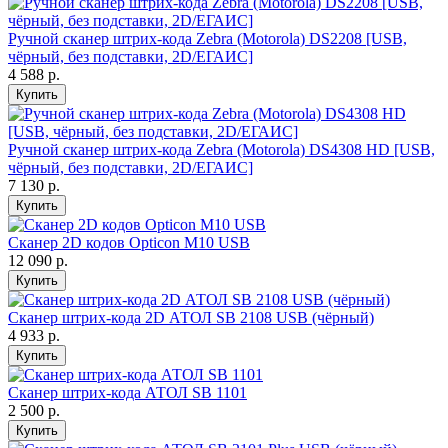
Ручной сканер штрих-кода Zebra (Motorola) DS2208 [USB,
чёрный, без подставки, 2D/ЕГАИС]
4 588 р.
Купить
Ручной сканер штрих-кода Zebra (Motorola) DS4308 HD [USB,
чёрный, без подставки, 2D/ЕГАИС]
7 130 р.
Купить
Сканер 2D кодов Opticon M10 USB
12 090 р.
Купить
Сканер штрих-кода 2D АТОЛ SB 2108 USB (чёрный)
4 933 р.
Купить
Сканер штрих-кода АТОЛ SB 1101
2 500 р.
Купить