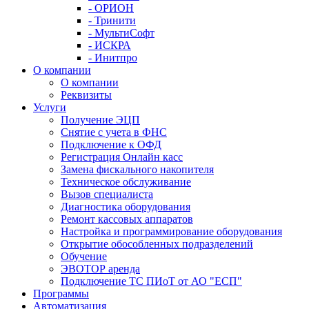
- ОРИОН
- Тринити
- МультиСофт
- ИСКРА
- Инитпро
О компании
О компании
Реквизиты
Услуги
Получение ЭЦП
Снятие с учета в ФНС
Подключение к ОФД
Регистрация Онлайн касс
Замена фискального накопителя
Техническое обслуживание
Вызов специалиста
Диагностика оборудования
Ремонт кассовых аппаратов
Настройка и программирование оборудования
Открытие обособленных подразделений
Обучение
ЭВОТОР аренда
Подключение ТС ПИоТ от АО "ЕСП"
Программы
Автоматизация