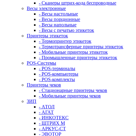
- Сканеры штрих-кода беспроводные
Весы электронные
- Весы настольные
- Весы порционные
- Весы напольные
- Весы с печатью этикеток
Принтеры этикеток
- Термопринтер этикеток
- Термотрансферные принтеры этикеток
- Мобильные принтеры этикеток
- Промышленные принтеры этикеток
POS-Системы
- POS-терминалы
- POS-компьютеры
- POS-комплекты
Принтеры чеков
- Стационарные принтеры чеков
- Мобильные принтеры чеков
ЗИП
- АТОЛ
- АГАТ
- ИНКОТЕКС
- ШТРИХ М
- АРКУС-СТ
- ЭВОТОР