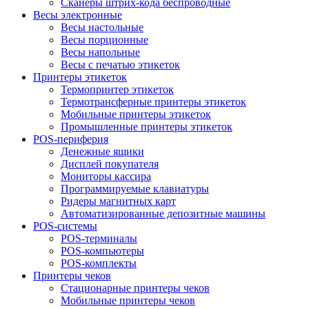
Сканеры штрих-кода беспроводные
Весы электронные
Весы настольные
Весы порционные
Весы напольные
Весы с печатью этикеток
Принтеры этикеток
Термопринтер этикеток
Термотрансферные принтеры этикеток
Мобильные принтеры этикеток
Промышленные принтеры этикеток
POS-периферия
Денежные ящики
Дисплей покупателя
Мониторы кассира
Программируемые клавиатуры
Ридеры магнитных карт
Автоматизированные депозитные машины
POS-системы
POS-терминалы
POS-компьютеры
POS-комплекты
Принтеры чеков
Стационарные принтеры чеков
Мобильные принтеры чеков