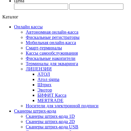
Цена
Каталог
Онлайн кассы
Автономная онлайн-касса
Фискальные регистраторы
Мобильная онлайн-касса
Смарт-терминалы
Кассы самообслуживания
Фискальные накопители
Терминалы для экваринга
ЛИЦЕНЗИИ
АТОЛ
Атол sigma
Штрих
Эвотор
БИФИТ Касса
MERTRADE
Носители для электронной подписи
Сканеры штрих-кода
Сканеры штрих-кода 1D
Сканеры штрих-кода 2D
Сканеры штрих-кода USB