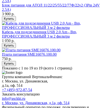
Блок питания для АТОЛ 11/22/25/55/22/77Ф/22v2 (3Pin 24V
2.5A)
3 900 р.
Купить
Кабель для подсоединения USB 2.0 Am - Вm,
ПРОФЕССИОНАЛЬНЫЙ 3 м 2 фильтра
1 050 р.
Купить
Плата питания SME16076.100.00
750 р.
Купить
Показано с 1 по 19 из 19 (всего 1 страниц)
Группа компаний ВертикальФинанс
г. Москва
,
ул. Динамовская,
д.1а
, оф. 514
+7 (495) 972-87-54
Заказать консультацию
info@asckkt.ru
г. Москва, ул. Динамовская, д.1а, оф. 514
Федеральный оператор по продаже, подключению и