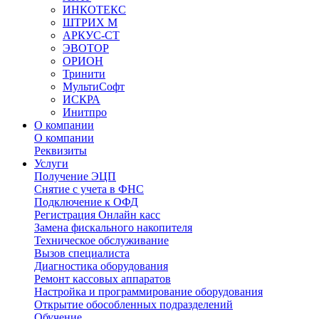
ИНКОТЕКС
ШТРИХ М
АРКУС-СТ
ЭВОТОР
ОРИОН
Тринити
МультиСофт
ИСКРА
Инитпро
О компании
О компании
Реквизиты
Услуги
Получение ЭЦП
Снятие с учета в ФНС
Подключение к ОФД
Регистрация Онлайн касс
Замена фискального накопителя
Техническое обслуживание
Вызов специалиста
Диагностика оборудования
Ремонт кассовых аппаратов
Настройка и программирование оборудования
Открытие обособленных подразделений
Обучение